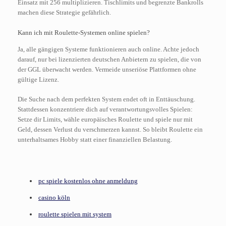
Einsatz mit 256 multiplizieren. Tischlimits und begrenzte Bankrolls
machen diese Strategie gefährlich.
Kann ich mit Roulette-Systemen online spielen?
Ja, alle gängigen Systeme funktionieren auch online. Achte jedoch
darauf, nur bei lizenzierten deutschen Anbietern zu spielen, die von
der GGL überwacht werden. Vermeide unseriöse Plattformen ohne
gültige Lizenz.
Die Suche nach dem perfekten System endet oft in Enttäuschung.
Stattdessen konzentriere dich auf verantwortungsvolles Spielen:
Setze dir Limits, wähle europäisches Roulette und spiele nur mit
Geld, dessen Verlust du verschmerzen kannst. So bleibt Roulette ein
unterhaltsames Hobby statt einer finanziellen Belastung.
pc spiele kostenlos ohne anmeldung
casino köln
roulette spielen mit system