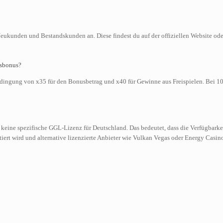
eukunden und Bestandskunden an. Diese findest du auf der offiziellen Website oder
sbonus?
ngung von x35 für den Bonusbetrag und x40 für Gewinne aus Freispielen. Bei 100
 keine spezifische GGL-Lizenz für Deutschland. Das bedeutet, dass die Verfügbarkei
tiert wird und alternative lizenzierte Anbieter wie Vulkan Vegas oder Energy Casino