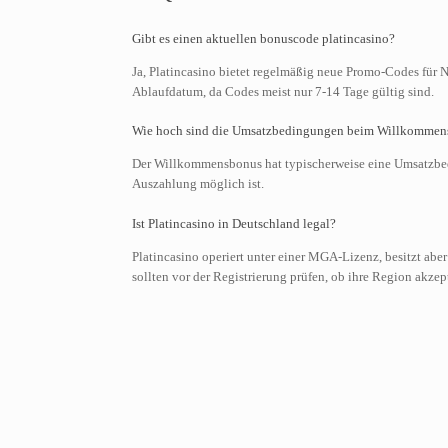
Gibt es einen aktuellen bonuscode platincasino?
Ja, Platincasino bietet regelmäßig neue Promo-Codes für N
Ablaufdatum, da Codes meist nur 7-14 Tage gültig sind.
Wie hoch sind die Umsatzbedingungen beim Willkommen
Der Willkommensbonus hat typischerweise eine Umsatzbedi
Auszahlung möglich ist.
Ist Platincasino in Deutschland legal?
Platincasino operiert unter einer MGA-Lizenz, besitzt aber
sollten vor der Registrierung prüfen, ob ihre Region akzep