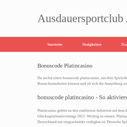
Skip
to
content
Ausdauersportclub 
Startseite
Neuigkeiten
Tra
Bonuscode Platincasino
Du suchst einen
bonuscode platincasino
, um dein Spieler
Bonus herausholen können und ob sich die Anmeldung wirkl
bonuscode platincasino - So aktivier
Platincasino gehört zu den etablierten Anbietern auf dem
Glücksspielstaatsvertrags 2021. Wichtig zu wissen: Plati
Deutschland nur eingeschränkt verfügbar ist. Deutsche Spie