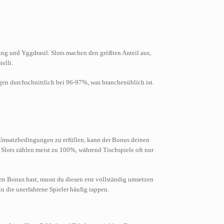
ng und Yggdrasil. Slots machen den größten Anteil aus,
ellt.
egen durchschnittlich bei 96-97%, was branchenüblich ist.
ie Umsatzbedingungen zu erfüllen, kann der Bonus deinen
. Slots zählen meist zu 100%, während Tischspiele oft nur
en Bonus hast, musst du diesen erst vollständig umsetzen
in die unerfahrene Spieler häufig tappen.