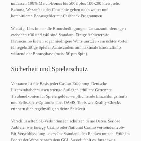
umfassen 100% Match-Bonus bis 500€ plus 100-200 Freispiele.
Rabona, Wazamba oder Casombie gehen noch weiter und
kombinieren Bonusgelder mit Cashback-Programmen.
Wichtig: Lies immer die Bonusbedingungen. Umsatzanforderungen
zwischen x30 und x40 sind Standard. Einige Anbieter wie
Platincasino bieten sogar niedrigere Werte um x25 - ein echter Vorteil
für regelmäßige Spieler. Achte zudem auf maximale Einsatzlimits
während der Bonusphase (meist 5€ pro Spin).
Sicherheit und Spielerschutz
Vertrauen ist die Basis jeder Casino-Erfahrung. Deutsche
Lizenzinhaber müssen strenge Auflagen erfüllen: Getrennte
Treuhandkonten für Spielergelder, verpflichtende Einzahlungslimits
und Selbstsperr-Optionen über OASIS. Tools wie Reality-Checks
erinnern dich regelmäßig an deine Spielzeit.
Verschlüsselte SSL-Verbindungen schützen deine Daten. Seriöse
Anbieter wie Energy Casino oder National Casino verwenden 256-
Bit-Verschlüsselung - derselbe Standard, den Banken nutzen. Prüfe im
Footer der Website nach dem GGL-Siegel; fehlt es, finger weg.