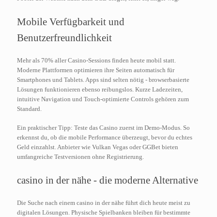
Mobile Verfügbarkeit und
Benutzerfreundlichkeit
Mehr als 70% aller Casino-Sessions finden heute mobil statt.
Moderne Plattformen optimieren ihre Seiten automatisch für
Smartphones und Tablets. Apps sind selten nötig - browserbasierte
Lösungen funktionieren ebenso reibungslos. Kurze Ladezeiten,
intuitive Navigation und Touch-optimierte Controls gehören zum
Standard.
Ein praktischer Tipp: Teste das Casino zuerst im Demo-Modus. So
erkennst du, ob die mobile Performance überzeugt, bevor du echtes
Geld einzahlst. Anbieter wie Vulkan Vegas oder GGBet bieten
umfangreiche Testversionen ohne Registrierung.
casino in der nähe - die moderne Alternative
Die Suche nach einem
casino in der nähe
führt dich heute meist zu
digitalen Lösungen. Physische Spielbanken bleiben für bestimmte