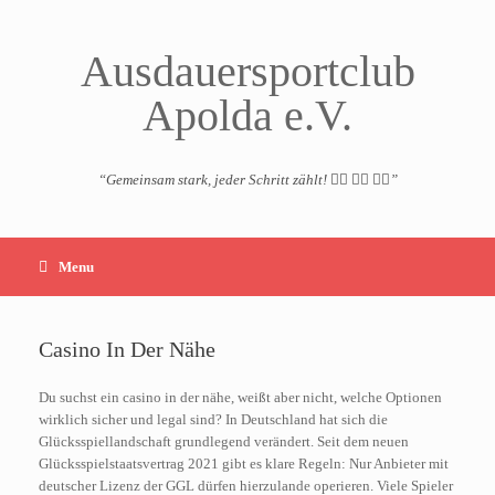
Skip
to
content
Ausdauersportclub
Apolda e.V.
“Gemeinsam stark, jeder Schritt zählt! 🏊‍♂️ 🏃‍♂️ 🚴‍♀️”
Menu
Casino In Der Nähe
Du suchst ein
casino in der nähe
, weißt aber nicht, welche Optionen
wirklich sicher und legal sind? In Deutschland hat sich die
Glücksspiellandschaft grundlegend verändert. Seit dem neuen
Glücksspielstaatsvertrag 2021 gibt es klare Regeln: Nur Anbieter mit
deutscher Lizenz der GGL dürfen hierzulande operieren. Viele Spieler