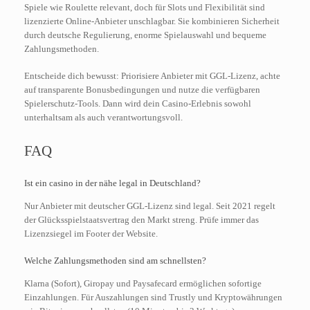
Spiele wie Roulette relevant, doch für Slots und Flexibilität sind
lizenzierte Online-Anbieter unschlagbar. Sie kombinieren Sicherheit
durch deutsche Regulierung, enorme Spielauswahl und bequeme
Zahlungsmethoden.
Entscheide dich bewusst: Priorisiere Anbieter mit GGL-Lizenz, achte
auf transparente Bonusbedingungen und nutze die verfügbaren
Spielerschutz-Tools. Dann wird dein Casino-Erlebnis sowohl
unterhaltsam als auch verantwortungsvoll.
FAQ
Ist ein casino in der nähe legal in Deutschland?
Nur Anbieter mit deutscher GGL-Lizenz sind legal. Seit 2021 regelt
der Glücksspielstaatsvertrag den Markt streng. Prüfe immer das
Lizenzsiegel im Footer der Website.
Welche Zahlungsmethoden sind am schnellsten?
Klarna (Sofort), Giropay und Paysafecard ermöglichen sofortige
Einzahlungen. Für Auszahlungen sind Trustly und Kryptowährungen