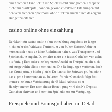
einen sicheren Einblick in die Spielauswahl ermöglichen. Du sparst
nicht nur Startkapital, sondern gewinnst wertvolle Erfahrungen mit
den verschiedenen Spielmodi, ohne direkten Druck durch das eigene
Budget zu erfahren.
casino online ohne einzahlung
Der Markt für
casino online ohne einzahlung
Angebote ist längst
nicht mehr das Wildwest-Territorium von früher. Seriöse Anbieter
müssen sich heute an klare Richtlinien halten, was Transparenz und
Spielerschutz angeht. Du erhältst meist ein festes Guthaben von zehn
bis fünfzig Euro oder eine begrenzte Anzahl an Freispielen, die sich
auf ausgewählte Slots beschränken. Die Bedingungen variieren, doch
das Grundprinzip bleibt gleich: Du kannst die Software prüfen, ohne
das eigene Portemonnaie zu belasten. Vor der Gutschrift folgt fast
immer eine kurze Verifizierung der E-Mail-Adresse oder
Handynummer. Erst nach dieser Bestätigung wird das No-Deposit-
Guthaben aktiviert und steht im Spielerkonto zur Verfügung.
Freispiele und Bonusguthaben im Detail