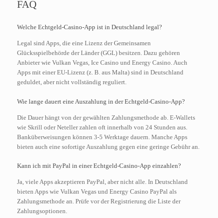
FAQ
Welche Echtgeld-Casino-App ist in Deutschland legal?
Legal sind Apps, die eine Lizenz der Gemeinsamen
Glücksspielbehörde der Länder (GGL) besitzen. Dazu gehören
Anbieter wie Vulkan Vegas, Ice Casino und Energy Casino. Auch
Apps mit einer EU-Lizenz (z. B. aus Malta) sind in Deutschland
geduldet, aber nicht vollständig reguliert.
Wie lange dauert eine Auszahlung in der Echtgeld-Casino-App?
Die Dauer hängt von der gewählten Zahlungsmethode ab. E-Wallets
wie Skrill oder Neteller zahlen oft innerhalb von 24 Stunden aus.
Banküberweisungen können 3-5 Werktage dauern. Manche Apps
bieten auch eine sofortige Auszahlung gegen eine geringe Gebühr an.
Kann ich mit PayPal in einer Echtgeld-Casino-App einzahlen?
Ja, viele Apps akzeptieren PayPal, aber nicht alle. In Deutschland
bieten Apps wie Vulkan Vegas und Energy Casino PayPal als
Zahlungsmethode an. Prüfe vor der Registrierung die Liste der
Zahlungsoptionen.