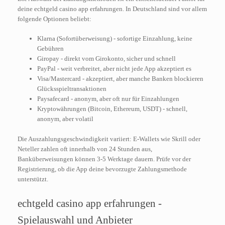
deine
echtgeld casino app erfahrungen
. In Deutschland sind vor allem
folgende Optionen beliebt:
Klarna (Sofortüberweisung)
- sofortige Einzahlung, keine
Gebühren
Giropay
- direkt vom Girokonto, sicher und schnell
PayPal
- weit verbreitet, aber nicht jede App akzeptiert es
Visa/Mastercard
- akzeptiert, aber manche Banken blockieren
Glücksspieltransaktionen
Paysafecard
- anonym, aber oft nur für Einzahlungen
Kryptowährungen (Bitcoin, Ethereum, USDT)
- schnell,
anonym, aber volatil
Die Auszahlungsgeschwindigkeit variiert: E-Wallets wie Skrill oder
Neteller zahlen oft innerhalb von 24 Stunden aus,
Banküberweisungen können 3-5 Werktage dauern. Prüfe vor der
Registrierung, ob die App deine bevorzugte Zahlungsmethode
unterstützt.
echtgeld casino app erfahrungen -
Spielauswahl und Anbieter