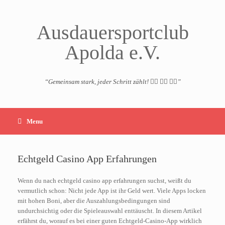
Skip
to
content
Ausdauersportclub
Apolda e.V.
“Gemeinsam stark, jeder Schritt zählt! 🏊‍♂️ 🏃‍♂️ 🚴‍♀️”
Menu
Echtgeld Casino App Erfahrungen
Wenn du nach
echtgeld casino app erfahrungen
suchst, weißt du
vermutlich schon: Nicht jede App ist ihr Geld wert. Viele Apps locken
mit hohen Boni, aber die Auszahlungsbedingungen sind
undurchsichtig oder die Spieleauswahl enttäuscht. In diesem Artikel
erfährst du, worauf es bei einer guten Echtgeld-Casino-App wirklich