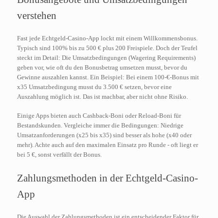
verstehen
Fast jede Echtgeld-Casino-App lockt mit einem Willkommensbonus.
Typisch sind 100% bis zu 500 € plus 200 Freispiele. Doch der Teufel
steckt im Detail: Die Umsatzbedingungen (Wagering Requirements)
geben vor, wie oft du den Bonusbetrag umsetzen musst, bevor du
Gewinne auszahlen kannst. Ein Beispiel: Bei einem 100-€-Bonus mit
x35 Umsatzbedingung musst du 3.500 € setzen, bevor eine
Auszahlung möglich ist. Das ist machbar, aber nicht ohne Risiko.
Einige Apps bieten auch Cashback-Boni oder Reload-Boni für
Bestandskunden. Vergleiche immer die Bedingungen: Niedrige
Umsatzanforderungen (x25 bis x35) sind besser als hohe (x40 oder
mehr). Achte auch auf den maximalen Einsatz pro Runde - oft liegt er
bei 5 €, sonst verfällt der Bonus.
Zahlungsmethoden in der Echtgeld-Casino-
App
Die Auswahl der Zahlungsmethoden ist ein entscheidender Faktor für