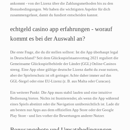
ankommt - von der Lizenz über die Zahlungsmethoden bis zu den
Bonusbedingungen. Wir haben die wichtigsten Aspekte für dich
zusammengefasst, damit du fundiert entscheiden kannst.
echtgeld casino app erfahrungen - worauf
kommt es bei der Auswahl an?
Die erste Frage, die du dir stellen solltest: Ist die App überhaupt legal
in Deutschland? Seit dem Glücksspielstaatsvertrag 2021 reguliert die
Gemeinsame Glücksspielbehörde der Länder (GGL) Online-Casinos
streng. Eine App ohne gültige deutsche Lizenz darfst du zwar nutzen,
aber der Spielerschutz ist oft geringer. Achte daher immer auf das
GGL-Siegel oder eine EU-Lizenz (z. B. aus Malta oder Curacao).
Ein weiterer Punkt: Die App muss stabil laufen und eine intuitive
Bedienung bieten. Nichts ist frustrierender, als wenn die App während
eines Spiels abstürzt oder die Navigation unübersichtlich ist. Lade dir
am besten nur Apps aus dem offiziellen App Store oder der Google
Play Store - und lies vorher die Bewertungen anderer Nutzer.
Bonusangebote und Umsatzbedingungen