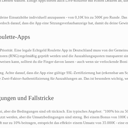
rehen wählen. Einige Apps bieten auch Live-Roulette mit echten Dealern an, die p
r, deine Einsatzhöhe individuell anzupassen - von 0,10€ bis zu 500€ pro Runde. Das
edoch darauf, dass die App eine Sitzungsverlaufsanzeige hat, damit du deine Gewin
oulette-Apps
e Priorität. Eine legale Echtgeld Roulette App in Deutschland muss von der Gemei
eratoren (RNG) regelmäßig geprüft werden und die Auszahlungsquoten transparent si
eisen kann, solltest du die Finger davon lassen - auch wenn sie verlockende Boni 
ng. Achte darauf, dass die App eine gültige SSL-Zertifizierung hat (erkennbar am Sc
e Zwei-Faktor-Authentifizierung für Auszahlungen an. Das ist besonders wichtig, 
ungen und Fallstricke
aber die Bedingungen sind oft tückisch. Ein typisches Angebot: "100% bis zu 500€ 
genutzt werden, aber die Umsatzbedingungen sind streng. Bei einem Bonus von 100
ft nur zu 10% beitragen, entspricht das effektiv einem Umsatz von 35.000€ - eine 