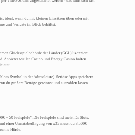
er Video-Stream zugeschaltet werden - das fühlt sich fast
 ist ideal, wenn du mit kleinen Einsätzen üben oder mit
ne und Verluste im Blick behältst.
nsamen Glücksspielbehörde der Länder (GGL) lizenziert
nd. Anbieter wie Ice Casino und Energy Casino halten
bietet.
hloss-Symbol in der Adressleiste). Seriöse Apps speichern
wenn du größere Beträge gewinnst und auszahlen lassen
+ 50 Freispiele". Die Freispiele sind meist für Slots,
€ und einer Umsatzbedingung von x35 musst du 3.500€
enorme Hürde.