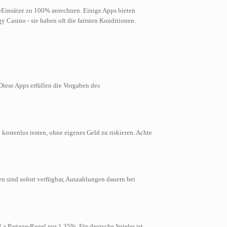
-Einsätze zu 100% anrechnen. Einige Apps bieten
y Casino - sie haben oft die fairsten Konditionen.
Diese Apps erfüllen die Vorgaben des
ostenlos testen, ohne eigenes Geld zu riskieren. Achte
 sind sofort verfügbar, Auszahlungen dauern bei
a Partage-Regel nur 1,35%. Für deutsche Spieler ist