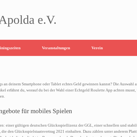
Apolda e.V.
iningszeiten
Veranstaltungen
Verein
egs an deinem Smartphone oder Tablet echtes Geld gewinnen kannst? Die Auswahl an
ikel erfährst du, worauf du bei der Wahl einer
Echtgeld Roulette App
achten musst,
en.
ngebote für mobiles Spielen
en: einer gültigen deutschen Glücksspiellizenz der GGL, einer schnellen und stab
, die den Glücksspielstaatsvertrag 2021 einhalten. Dazu zählen unter anderem Pla