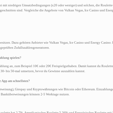
i mit niedrigen Umsatzbedingungen (x20 oder weniger) und solchen, die Roulette
zugeschnitten sind. Vergleiche die Angebote von Vulkan Vegas, Ice Casino und Energ
besitzen. Dazu gehören Anbieter wie Vulkan Vegas, Ice Casino und Energy Casino. 
t geprüften Zufallszahlengeneratoren.
ahlung spielen?
lung an, zum Beispiel 10€ oder 20€ Freispielguthaben. Damit kannst du Roulette k
 30- bis 50-mal umsetzen, bevor du Gewinne auszahlen kannst.
e App am schnellsten?
rweisung), Giropay und Kryptowährungen wie Bitcoin oder Ethereum. Einzahlungen
. Banküberweisungen können 2-5 Werktage nutzen.
Roulette hat 2,7%, Amerikanisches Roulette 5,26% und Französisches Roulette mit L