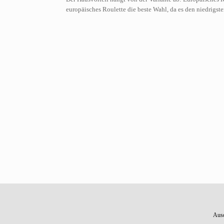
europäisches Roulette die beste Wahl, da es den niedrigste
Ausd