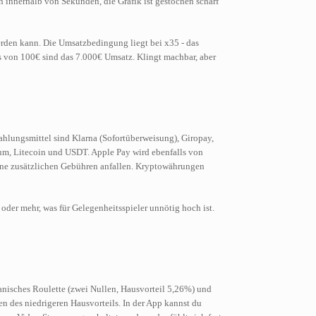
n innerhalb von Sekunden, die Grafik ist gestochen scharf
erden kann. Die Umsatzbedingung liegt bei x35 - das
 von 100€ sind das 7.000€ Umsatz. Klingt machbar, aber
ahlungsmittel sind Klarna (Sofortüberweisung), Giropay,
reum, Litecoin und USDT. Apple Pay wird ebenfalls von
keine zusätzlichen Gebühren anfallen. Kryptowährungen
der mehr, was für Gelegenheitsspieler unnötig hoch ist.
anisches Roulette (zwei Nullen, Hausvorteil 5,26%) und
n des niedrigeren Hausvorteils. In der App kannst du