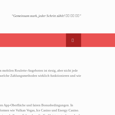
“Gemeinsam stark, jeder Schritt zählt! 🏊‍♂️ 🏃‍♂️ 🚴‍♀️”
 mobilen Roulette-Angeboten ist riesig, aber nicht jede
 welche Zahlungsmethoden wirklich funktionieren und wie
ilen App-Oberfläche und fairen Bonusbedingungen. In
ttformen wie Vulkan Vegas, Ice Casino und Energy Casino.