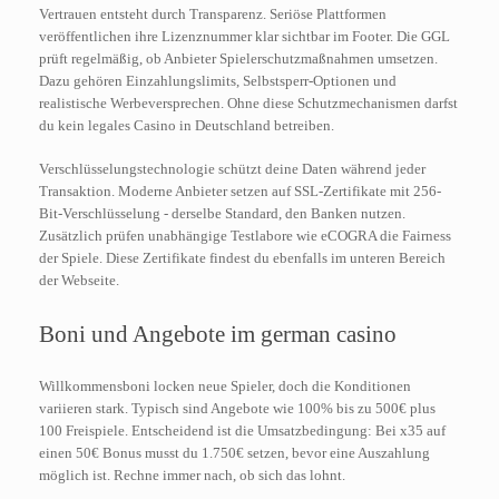
Vertrauen entsteht durch Transparenz. Seriöse Plattformen
veröffentlichen ihre Lizenznummer klar sichtbar im Footer. Die GGL
prüft regelmäßig, ob Anbieter Spielerschutzmaßnahmen umsetzen.
Dazu gehören Einzahlungslimits, Selbstsperr-Optionen und
realistische Werbeversprechen. Ohne diese Schutzmechanismen darfst
du kein legales Casino in Deutschland betreiben.
Verschlüsselungstechnologie schützt deine Daten während jeder
Transaktion. Moderne Anbieter setzen auf SSL-Zertifikate mit 256-
Bit-Verschlüsselung - derselbe Standard, den Banken nutzen.
Zusätzlich prüfen unabhängige Testlabore wie eCOGRA die Fairness
der Spiele. Diese Zertifikate findest du ebenfalls im unteren Bereich
der Webseite.
Boni und Angebote im german casino
Willkommensboni locken neue Spieler, doch die Konditionen
variieren stark. Typisch sind Angebote wie 100% bis zu 500€ plus
100 Freispiele. Entscheidend ist die Umsatzbedingung: Bei x35 auf
einen 50€ Bonus musst du 1.750€ setzen, bevor eine Auszahlung
möglich ist. Rechne immer nach, ob sich das lohnt.