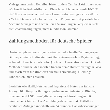
Viele
german casino
Betreiber bieten zudem Cashback-Aktionen oder
wöchentliche Reload-Boni an. Diese fallen kleiner aus - oft 10-25%
bis 100€ - haben aber niedrigere Umsatzanforderungen von x20 bis
x25. Für Stammspieler lohnen sich VIP-Programme mit persönlichen
Account-Managern und schnelleren Auszahlungen. Vergleiche stets
die Gesamtbedingungen, nicht nur die Bonussumme.
Zahlungsmethoden für deutsche Spieler
Deutsche Spieler bevorzugen vertraute und schnelle Zahlungswege.
Giropay ermöglicht direkte Banküberweisungen ohne Registrierung,
während Klarna (ehemals Sofort) Echtzeit-Transaktionen bietet. Beide
Methoden sind bei den meisten lizenzierten Anbietern verfügbar. Visa
und Mastercard funktionieren ebenfalls zuverlässig, allerdings
können Gebühren anfallen.
E-Wallets wie Skrill, Neteller und Paysafecard bieten zusätzliche
Anonymität. Kryptowährungen gewinnen an Bedeutung: Bitcoin,
Ethereum und USDT ermöglichen anonyme Einzahlungen mit
minimalen Gebühren. Die Auszahlungsdauer variiert: E-Wallets
bearbeiten Anfragen innerhalb von 24 Stunden, Banküberweisungen