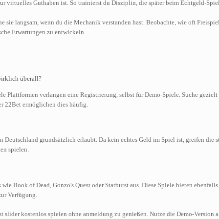
r virtuelles Guthaben ist. So trainierst du Disziplin, die später beim Echtgeld-Spie
he sie langsam, wenn du die Mechanik verstanden hast. Beobachte, wie oft Freispi
tische Erwartungen zu entwickeln.
irklich überall?
Viele Plattformen verlangen eine Registrierung, selbst für Demo-Spiele. Suche gez
er 22Bet ermöglichen dies häufig.
n Deutschland grundsätzlich erlaubt. Da kein echtes Geld im Spiel ist, greifen die
en spielen.
s wie Book of Dead, Gonzo's Quest oder Starburst aus. Diese Spiele bieten ebenfa
zur Verfügung.
t slider kostenlos spielen ohne anmeldung
zu genießen. Nutze die Demo-Version al