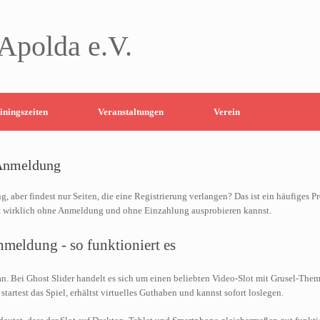
Apolda e.V.
iningszeiten
Veranstaltungen
Verein
 Anmeldung
ng
, aber findest nur Seiten, die eine Registrierung verlangen? Das ist ein häufiges P
Slot wirklich ohne Anmeldung und ohne Einzahlung ausprobieren kannst.
nmeldung - so funktioniert es
an. Bei Ghost Slider handelt es sich um einen beliebten Video-Slot mit Grusel-T
tartest das Spiel, erhältst virtuelles Guthaben und kannst sofort loslegen.