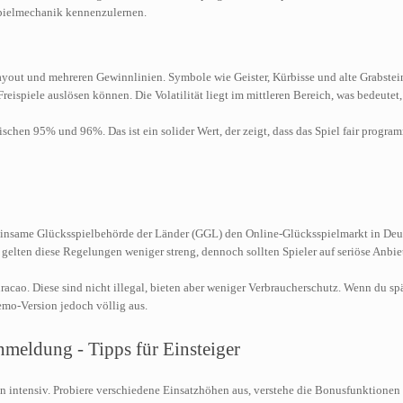
Spielmechanik kennenzulernen.
yout und mehreren Gewinnlinien. Symbole wie Geister, Kürbisse und alte Grabstei
ispiele auslösen können. Die Volatilität liegt im mittleren Bereich, was bedeutet,
schen 95% und 96%. Das ist ein solider Wert, der zeigt, dass das Spiel fair program
einsame Glücksspielbehörde der Länder (GGL) den Online-Glücksspielmarkt in Deut
elten diese Regelungen weniger streng, dennoch sollten Spieler auf seriöse Anbiet
acao. Diese sind nicht illegal, bieten aber weniger Verbraucherschutz. Wenn du sp
Demo-Version jedoch völlig aus.
anmeldung - Tipps für Einsteiger
on intensiv. Probiere verschiedene Einsatzhöhen aus, verstehe die Bonusfunktionen u