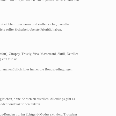
ert. Wichtig ist jedoch: Nicht jedes Casino erlaubt das
ntwicklern zusammen und stellen sicher, dass die
ele sollte Sicherheit oberste Priorität haben.
t), Giropay, Trustly, Visa, Mastercard, Skrill, Neteller,
g von x35 an.
er branchenüblich. Lies immer die Bonusbedingungen
leichen, ohne Konten zu erstellen. Allerdings gibt es
 oder Sonderaktionen nutzen.
onus-Runden nur im Echtgeld-Modus aktiviert. Trotzdem