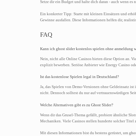
Setze dir ein Budget und halte dich daran - auch wenn es nu
Ein konkreter Tipp: Starte mit kleinen Einsätzen und erhö
Gewinne ausfallen. Diese Informationen helfen dir, realis
FAQ
Kann ich ghost slider kostenlos spielen ohne anmeldung w
Nein, nicht alle Online Casinos bieten diese Option an. 
explizit bewerben. Seriöse Anbieter wie Energy Casino od
Ist das kostenlose Spielen legal in Deutschland?
Ja, das Spielen von Demo-Versionen ohne Geldeinsatz ist i
nicht. Dennoch solltest du nur auf vertrauenswürdigen Seit
Welche Alternativen gibt es zu Ghost Slider?
Wenn dir das Grusel-Thema gefällt, probiere ähnliche Slot
Mechaniken. Viele Casinos stellen hunderte solcher Titel 
Mit diesen Informationen bist du bestens gerüstet, um
ghos