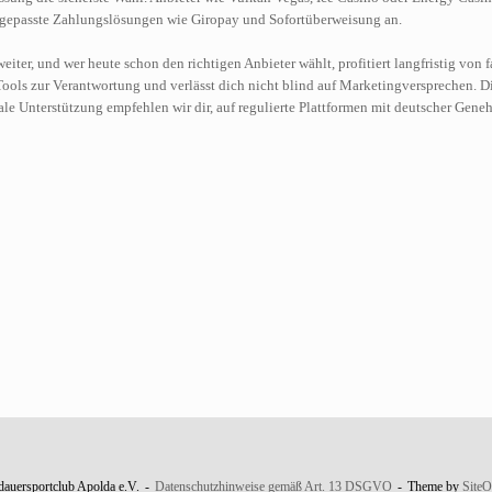
ngepasste Zahlungslösungen wie Giropay und Sofortüberweisung an.
eiter, und wer heute schon den richtigen Anbieter wählt, profitiert langfristig v
Tools zur Verantwortung und verlässt dich nicht blind auf Marketingversprechen. Di
kale Unterstützung empfehlen wir dir, auf regulierte Plattformen mit deutscher Gen
auersportclub Apolda e.V.
Datenschutzhinweise gemäß Art. 13 DSGVO
Theme by
SiteO