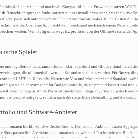
f minimale Ladezeiten und maximale Kompatibilität ab. Entwickler nutzen WebG
sh-Benachrichtigungen funktionieren nur bei installierten Apps, was für aktive Spi
berfläche passt sich automatisch an iOS und Android an, wobei Touch-Gesten die Na
ynchronisation. Über eine App bleibt dein Spielstand auch nach einem Neustart o
chen werden. Wer häufig unterwegs ist, profitiert von der Offline-Präsenz der App
utsche Spieler
here und regulierte Finanztransaktionen. Klarna (Sofort) und Giropay dominieren d
Überweisungen, die oft innerhalb weniger Sekunden verbucht werden. Für Nutzer, di
coin und USDT an. Klassische Karten wie Visa und Mastercard sind Standard, wob
f eignen sich hervorragend für Budgetkontrolle, da sie prepaid-basiert sind und 
lüsselt zwischenlagern. Apple Pay wird zunehmend integriert, erfordert jedoch ein
nur die Geschwindigkeit, sondern auch die steuerliche Behandlung und die Compli
rtfolio und Software-Anbieter
ielautomaten bis hin zu Live-Dealer-Rooms. Die meisten Anbieter nutzen Aggregato
e Slots passen ihre Ausrichtung automatisch an, während Tischspiele wie Blackja