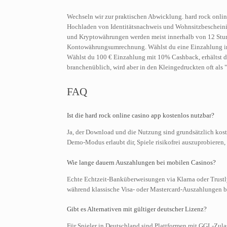
Wechseln wir zur praktischen Abwicklung.
hard rock onli
Hochladen von Identitätsnachweis und Wohnsitzbescheinigun
und Kryptowährungen werden meist innerhalb von 12 Stunde
Kontowährungsumrechnung. Wählst du eine Einzahlung in 
Wählst du 100 € Einzahlung mit 10% Cashback, erhältst du
branchenüblich, wird aber in den Kleingedruckten oft als "
FAQ
Ist die hard rock online casino app kostenlos nutzbar?
Ja, der Download und die Nutzung sind grundsätzlich koste
Demo-Modus erlaubt dir, Spiele risikofrei auszuprobieren, 
Wie lange dauern Auszahlungen bei mobilen Casinos?
Echte Echtzeit-Banküberweisungen via Klarna oder Trustl
während klassische Visa- oder Mastercard-Auszahlungen b
Gibt es Alternativen mit gültiger deutscher Lizenz?
Für Spieler in Deutschland sind Plattformen mit GGL-Zulas