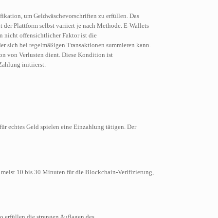
ifikation, um Geldwäschevorschriften zu erfüllen. Das
der Plattform selbst variiert je nach Methode. E-Wallets
icht offensichtlicher Faktor ist die
er sich bei regelmäßigen Transaktionen summieren kann.
n von Verlusten dient. Diese Kondition ist
ahlung initiierst.
ür echtes Geld spielen eine Einzahlung tätigen. Der
eist 10 bis 30 Minuten für die Blockchain-Verifizierung,
o erfüllen die strengen Auflagen des