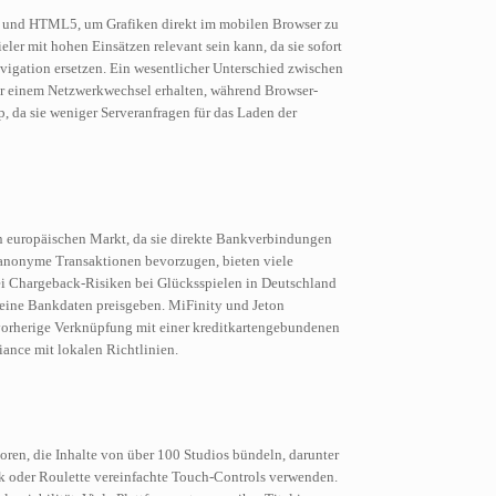
L und HTML5, um Grafiken direkt im mobilen Browser zu
eler mit hohen Einsätzen relevant sein kann, da sie sofort
vigation ersetzen. Ein wesentlicher Unterschied zwischen
der einem Netzwerkwechsel erhalten, während Browser-
, da sie weniger Serveranfragen für das Laden der
en europäischen Markt, da sie direkte Bankverbindungen
e anonyme Transaktionen bevorzugen, bieten viele
ei Chargeback-Risiken bei Glücksspielen in Deutschland
keine Bankdaten preisgeben. MiFinity und Jeton
e vorherige Verknüpfung mit einer kreditkartengebundenen
ance mit lokalen Richtlinien.
ren, die Inhalte von über 100 Studios bündeln, darunter
ck oder Roulette vereinfachte Touch-Controls verwenden.