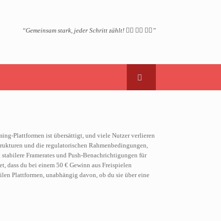
“Gemeinsam stark, jeder Schritt zählt! 🏊‍♂️ 🏃‍♂️ 🚴‍♀️”
ng-Plattformen ist übersättigt, und viele Nutzer verlieren
strukturen und die regulatorischen Rahmenbedingungen,
t stabilere Framerates und Push-Benachrichtigungen für
, dass du bei einem 50 € Gewinn aus Freispielen
ilen Plattformen, unabhängig davon, ob du sie über eine