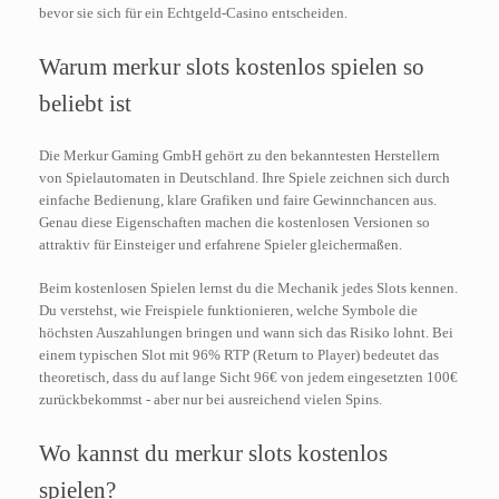
bevor sie sich für ein Echtgeld-Casino entscheiden.
Warum merkur slots kostenlos spielen so
beliebt ist
Die Merkur Gaming GmbH gehört zu den bekanntesten Herstellern
von Spielautomaten in Deutschland. Ihre Spiele zeichnen sich durch
einfache Bedienung, klare Grafiken und faire Gewinnchancen aus.
Genau diese Eigenschaften machen die kostenlosen Versionen so
attraktiv für Einsteiger und erfahrene Spieler gleichermaßen.
Beim kostenlosen Spielen lernst du die Mechanik jedes Slots kennen.
Du verstehst, wie Freispiele funktionieren, welche Symbole die
höchsten Auszahlungen bringen und wann sich das Risiko lohnt. Bei
einem typischen Slot mit 96% RTP (Return to Player) bedeutet das
theoretisch, dass du auf lange Sicht 96€ von jedem eingesetzten 100€
zurückbekommst - aber nur bei ausreichend vielen Spins.
Wo kannst du merkur slots kostenlos
spielen?