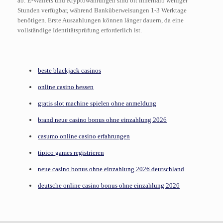
ab: E-Wallets und Kryptowährungen sind oft innerhalb weniger
Stunden verfügbar, während Banküberweisungen 1-3 Werktage
benötigen. Erste Auszahlungen können länger dauern, da eine
vollständige Identitätsprüfung erforderlich ist.
beste blackjack casinos
online casino hessen
gratis slot machine spielen ohne anmeldung
brand neue casino bonus ohne einzahlung 2026
casumo online casino erfahrungen
tipico games registrieren
neue casino bonus ohne einzahlung 2026 deutschland
deutsche online casino bonus ohne einzahlung 2026