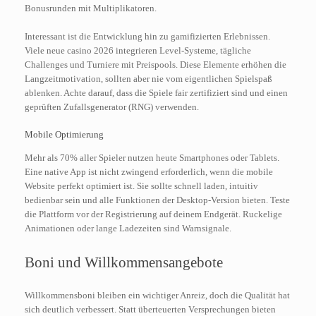
Bonusrunden mit Multiplikatoren.
Interessant ist die Entwicklung hin zu gamifizierten Erlebnissen.
Viele neue casino 2026 integrieren Level-Systeme, tägliche
Challenges und Turniere mit Preispools. Diese Elemente erhöhen die
Langzeitmotivation, sollten aber nie vom eigentlichen Spielspaß
ablenken. Achte darauf, dass die Spiele fair zertifiziert sind und einen
geprüften Zufallsgenerator (RNG) verwenden.
Mobile Optimierung
Mehr als 70% aller Spieler nutzen heute Smartphones oder Tablets.
Eine native App ist nicht zwingend erforderlich, wenn die mobile
Website perfekt optimiert ist. Sie sollte schnell laden, intuitiv
bedienbar sein und alle Funktionen der Desktop-Version bieten. Teste
die Plattform vor der Registrierung auf deinem Endgerät. Ruckelige
Animationen oder lange Ladezeiten sind Warnsignale.
Boni und Willkommensangebote
Willkommensboni bleiben ein wichtiger Anreiz, doch die Qualität hat
sich deutlich verbessert. Statt überteuerten Versprechungen bieten