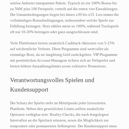
seriöse Anbieter transparente Pakete. Typisch ist ein 100% Bonus bis
zu 500€ plus 100 Freispiele, verteilt auf die ersten vier Einzahlungen.
Die Umsatzbedingungen liegen bei fairen x30 bis x35. Lies immer die
vollständigen Bonusbedingungen, insbesondere welche Spiele zur
Erfüllung beitragen. Slots zählen meist zu 100%, während Tischspiele
oft nur 10-20% beitragen oder ganz ausgeschlossen sind.
Viele Plattformen bieten zusätzlich Cashback-Aktionen von 5-15%
auf wöchentliche Verluste. Diese Programme sind wertvoller als
einmalige Boni, da sie langfristig Geld zurückgeben. VIP-Programme
mit persönlichen Account-Managern richten sich an Vielspieler und
bieten höhere Auszahlungslimits sowie exklusive Promotions.
Verantwortungsvolles Spielen und
Kundensupport
Der Schutz der Spieler steht im Mittelpunkt jeder lizenzierten
Plattform. Neben den gesetzlichen Limits sollten zusätzliche
Optionen verfügbar sein: Reality-Checks, die nach festgelegten
Intervallen an die Spielzeit erinnern, sowie die Möglichkeit zur
temporären oder permanenten Selbstsperre. Der Kundensupport muss