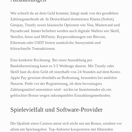
Wie schnell du an dein Geld kommst, hängt stark von der gewählten
Zahlungsmethode ab. In Deutschland dominieren Klarna (Sofort),
Giropay, Trustly sowie klassische Optionen wie Visa, Mastercard und
Paysafecard. Immer beliebter werden auch digitale Wallets wie Skrill,
Neteller, Jeton und MiFinity. Kryptowährungen wie Bitcoin,
Ethereum oder USDT bieten zusätzliche Anonymität und
blitzschnelle Transaktionen.
Eine konkrete Rechnung: Bei einer Auszahlung per
Banküberweisung kann es 3-5 Werktage dauern. Mit Trustly oder
Skrill hast du dein Geld oft innerhalb von 24 Stunden auf dem Konto.
Apple Pay gewinnt ebenfalls an Bedeutung, besonders bei mobilen
Nutzern. Prüfe vor der Registrierung, ob dein bevorzugtes
Zahlungsmittel unterstützt wird - nichts ist frustrierender als ein
geblockter Bonus wegen inkompatibler Einzahlungsmethoden.
Spielevielfalt und Software-Provider
Die Qualität eines Casinos misst sich nicht nur am Bonus, sondern vor
allem am Spielangebot. Top-Anbieter kooperieren mit führenden