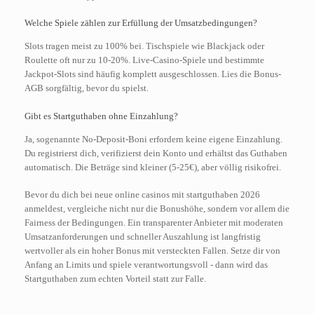
Welche Spiele zählen zur Erfüllung der Umsatzbedingungen?
Slots tragen meist zu 100% bei. Tischspiele wie Blackjack oder
Roulette oft nur zu 10-20%. Live-Casino-Spiele und bestimmte
Jackpot-Slots sind häufig komplett ausgeschlossen. Lies die Bonus-
AGB sorgfältig, bevor du spielst.
Gibt es Startguthaben ohne Einzahlung?
Ja, sogenannte No-Deposit-Boni erfordern keine eigene Einzahlung.
Du registrierst dich, verifizierst dein Konto und erhältst das Guthaben
automatisch. Die Beträge sind kleiner (5-25€), aber völlig risikofrei.
Bevor du dich bei
neue online casinos mit startguthaben 2026
anmeldest, vergleiche nicht nur die Bonushöhe, sondern vor allem die
Fairness der Bedingungen. Ein transparenter Anbieter mit moderaten
Umsatzanforderungen und schneller Auszahlung ist langfristig
wertvoller als ein hoher Bonus mit versteckten Fallen. Setze dir von
Anfang an Limits und spiele verantwortungsvoll - dann wird das
Startguthaben zum echten Vorteil statt zur Falle.