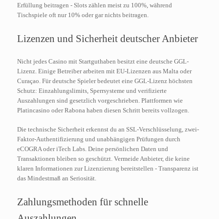
Erfüllung beitragen - Slots zählen meist zu 100%, während
Tischspiele oft nur 10% oder gar nichts beitragen.
Lizenzen und Sicherheit deutscher Anbieter
Nicht jedes Casino mit Startguthaben besitzt eine deutsche GGL-
Lizenz. Einige Betreiber arbeiten mit EU-Lizenzen aus Malta oder
Curaçao. Für deutsche Spieler bedeutet eine GGL-Lizenz höchsten
Schutz: Einzahlungslimits, Sperrsysteme und verifizierte
Auszahlungen sind gesetzlich vorgeschrieben. Plattformen wie
Platincasino oder Rabona haben diesen Schritt bereits vollzogen.
Die technische Sicherheit erkennst du an SSL-Verschlüsselung, zwei-
Faktor-Authentifizierung und unabhängigen Prüfungen durch
eCOGRA oder iTech Labs. Deine persönlichen Daten und
Transaktionen bleiben so geschützt. Vermeide Anbieter, die keine
klaren Informationen zur Lizenzierung bereitstellen - Transparenz ist
das Mindestmaß an Seriosität.
Zahlungsmethoden für schnelle
Auszahlungen