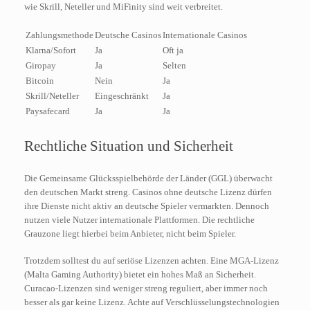
wie Skrill, Neteller und MiFinity sind weit verbreitet.
Zahlungsmethode
Deutsche Casinos
Internationale Casinos
Klarna/Sofort
Ja
Oft ja
Giropay
Ja
Selten
Bitcoin
Nein
Ja
Skrill/Neteller
Eingeschränkt
Ja
Paysafecard
Ja
Ja
Rechtliche Situation und Sicherheit
Die Gemeinsame Glücksspielbehörde der Länder (GGL) überwacht
den deutschen Markt streng. Casinos ohne deutsche Lizenz dürfen
ihre Dienste nicht aktiv an deutsche Spieler vermarkten. Dennoch
nutzen viele Nutzer internationale Plattformen. Die rechtliche
Grauzone liegt hierbei beim Anbieter, nicht beim Spieler.
Trotzdem solltest du auf seriöse Lizenzen achten. Eine MGA-Lizenz
(Malta Gaming Authority) bietet ein hohes Maß an Sicherheit.
Curacao-Lizenzen sind weniger streng reguliert, aber immer noch
besser als gar keine Lizenz. Achte auf Verschlüsselungstechnologien