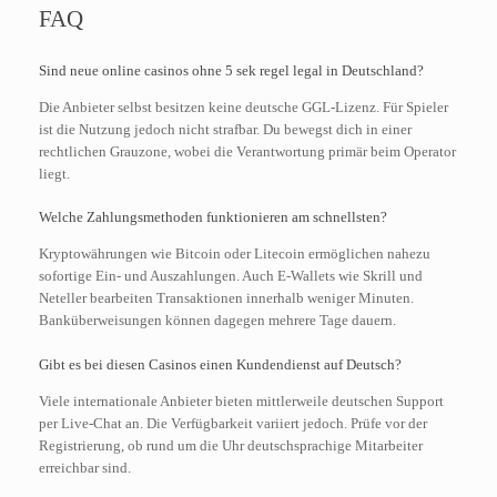
FAQ
Sind neue online casinos ohne 5 sek regel legal in Deutschland?
Die Anbieter selbst besitzen keine deutsche GGL-Lizenz. Für Spieler
ist die Nutzung jedoch nicht strafbar. Du bewegst dich in einer
rechtlichen Grauzone, wobei die Verantwortung primär beim Operator
liegt.
Welche Zahlungsmethoden funktionieren am schnellsten?
Kryptowährungen wie Bitcoin oder Litecoin ermöglichen nahezu
sofortige Ein- und Auszahlungen. Auch E-Wallets wie Skrill und
Neteller bearbeiten Transaktionen innerhalb weniger Minuten.
Banküberweisungen können dagegen mehrere Tage dauern.
Gibt es bei diesen Casinos einen Kundendienst auf Deutsch?
Viele internationale Anbieter bieten mittlerweile deutschen Support
per Live-Chat an. Die Verfügbarkeit variiert jedoch. Prüfe vor der
Registrierung, ob rund um die Uhr deutschsprachige Mitarbeiter
erreichbar sind.