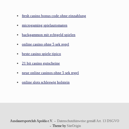
fresh casino bonus code ohne einzahlung
microgaming spielautomaten
backgammon mit echtgeld spielen
online casino ohne 5 sek regel
beste casino spiele tipico
21 bit casino gutscheine
neue online casinos ohne 5 sek regel
online slots schleswig holstein
Ausdauersportclub Apolda e.V.
Datenschutzhinweise gemäß Art. 13 DSGVO
Theme by
SiteOrigin