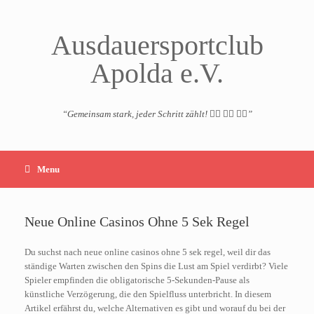
Skip
to
content
Ausdauersportclub
Apolda e.V.
“Gemeinsam stark, jeder Schritt zählt! 🏊‍♂️ 🏃‍♂️ 🚴‍♀️”
Menu
Neue Online Casinos Ohne 5 Sek Regel
Du suchst nach
neue online casinos ohne 5 sek regel
, weil dir das
ständige Warten zwischen den Spins die Lust am Spiel verdirbt? Viele
Spieler empfinden die obligatorische 5-Sekunden-Pause als
künstliche Verzögerung, die den Spielfluss unterbricht. In diesem
Artikel erfährst du, welche Alternativen es gibt und worauf du bei der