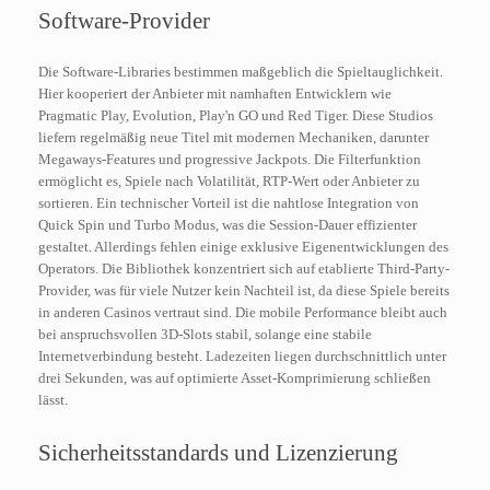
Software-Provider
Die Software-Libraries bestimmen maßgeblich die Spieltauglichkeit.
Hier kooperiert der Anbieter mit namhaften Entwicklern wie
Pragmatic Play, Evolution, Play'n GO und Red Tiger. Diese Studios
liefern regelmäßig neue Titel mit modernen Mechaniken, darunter
Megaways-Features und progressive Jackpots. Die Filterfunktion
ermöglicht es, Spiele nach Volatilität, RTP-Wert oder Anbieter zu
sortieren. Ein technischer Vorteil ist die nahtlose Integration von
Quick Spin und Turbo Modus, was die Session-Dauer effizienter
gestaltet. Allerdings fehlen einige exklusive Eigenentwicklungen des
Operators. Die Bibliothek konzentriert sich auf etablierte Third-Party-
Provider, was für viele Nutzer kein Nachteil ist, da diese Spiele bereits
in anderen Casinos vertraut sind. Die mobile Performance bleibt auch
bei anspruchsvollen 3D-Slots stabil, solange eine stabile
Internetverbindung besteht. Ladezeiten liegen durchschnittlich unter
drei Sekunden, was auf optimierte Asset-Komprimierung schließen
lässt.
Sicherheitsstandards und Lizenzierung