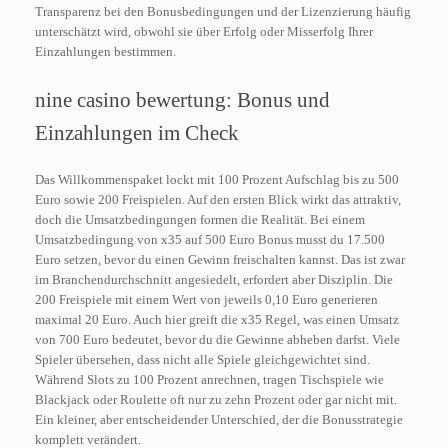
Transparenz bei den Bonusbedingungen und der Lizenzierung häufig
unterschätzt wird, obwohl sie über Erfolg oder Misserfolg Ihrer
Einzahlungen bestimmen.
nine casino bewertung: Bonus und
Einzahlungen im Check
Das Willkommenspaket lockt mit 100 Prozent Aufschlag bis zu 500
Euro sowie 200 Freispielen. Auf den ersten Blick wirkt das attraktiv,
doch die Umsatzbedingungen formen die Realität. Bei einem
Umsatzbedingung von x35 auf 500 Euro Bonus musst du 17.500
Euro setzen, bevor du einen Gewinn freischalten kannst. Das ist zwar
im Branchendurchschnitt angesiedelt, erfordert aber Disziplin. Die
200 Freispiele mit einem Wert von jeweils 0,10 Euro generieren
maximal 20 Euro. Auch hier greift die x35 Regel, was einen Umsatz
von 700 Euro bedeutet, bevor du die Gewinne abheben darfst. Viele
Spieler übersehen, dass nicht alle Spiele gleichgewichtet sind.
Während Slots zu 100 Prozent anrechnen, tragen Tischspiele wie
Blackjack oder Roulette oft nur zu zehn Prozent oder gar nicht mit.
Ein kleiner, aber entscheidender Unterschied, der die Bonusstrategie
komplett verändert.