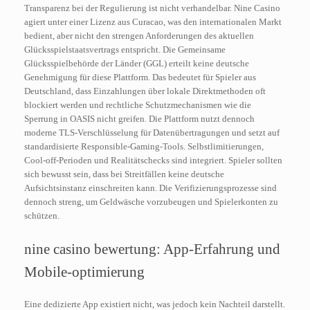
Transparenz bei der Regulierung ist nicht verhandelbar. Nine Casino
agiert unter einer Lizenz aus Curacao, was den internationalen Markt
bedient, aber nicht den strengen Anforderungen des aktuellen
Glücksspielstaatsvertrags entspricht. Die Gemeinsame
Glücksspielbehörde der Länder (GGL) erteilt keine deutsche
Genehmigung für diese Plattform. Das bedeutet für Spieler aus
Deutschland, dass Einzahlungen über lokale Direktmethoden oft
blockiert werden und rechtliche Schutzmechanismen wie die
Sperrung in OASIS nicht greifen. Die Plattform nutzt dennoch
moderne TLS-Verschlüsselung für Datenübertragungen und setzt auf
standardisierte Responsible-Gaming-Tools. Selbstlimitierungen,
Cool-off-Perioden und Realitätschecks sind integriert. Spieler sollten
sich bewusst sein, dass bei Streitfällen keine deutsche
Aufsichtsinstanz einschreiten kann. Die Verifizierungsprozesse sind
dennoch streng, um Geldwäsche vorzubeugen und Spielerkonten zu
schützen.
nine casino bewertung: App-Erfahrung und
Mobile-optimierung
Eine dedizierte App existiert nicht, was jedoch kein Nachteil darstellt.