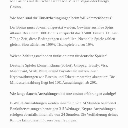
wir Casinos mit deutscher Lizenz wie Vulkan Vegas oder Energy
Casino.
Wie hoch sind die Umsatzbedingungen beim Willkommensbonus?
Der Bonus muss 35-mal umgesetzt werden, Gewinne aus Free Spins
40-mal. Bei einem 100€ Bonus entspricht das 3.500€ Einsatz. Du hast
7 Tage Zeit, diese Bedingungen zu erfüllen. Nicht alle Spiele zählen
gleich: Slots zählen zu 100%, Tischspiele nur zu 10%.
Welche Zahlungsmethoden funktionieren für deutsche Spieler?
Deutsche Spieler können Klarna (Sofort), Giropay, Trustly, Visa,
Mastercard, Skrill, Neteller und Paysafecard nutzen. Auch
Kryptowährungen wie Bitcoin und Ethereum werden akzeptiert. Die
Mindesteinzahlung liegt bei 10€, Auszahlungen ab 20€.
Wie lange dauern Auszahlungen bei one casino erfahrungen zufolge?
E-Wallet-Auszahlungen werden innerhalb von 24 Stunden bearbeitet.
Banküberweisungen benötigen 3-5 Werktage. Krypto-Auszahlungen
erfolgen ebenfalls innerhalb von 24 Stunden. Die Verifizierung deines
Kontos kann diesen Prozess beschleunigen.