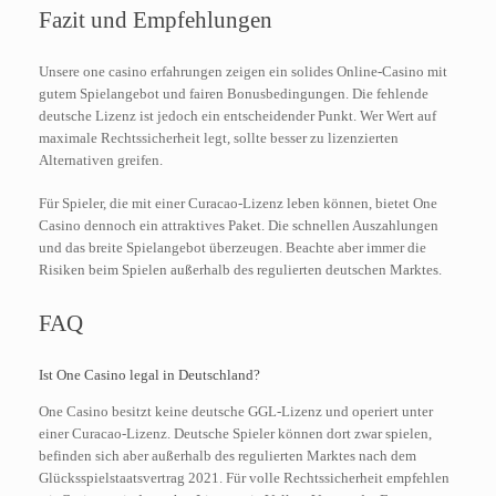
Fazit und Empfehlungen
Unsere
one casino erfahrungen
zeigen ein solides Online-Casino mit
gutem Spielangebot und fairen Bonusbedingungen. Die fehlende
deutsche Lizenz ist jedoch ein entscheidender Punkt. Wer Wert auf
maximale Rechtssicherheit legt, sollte besser zu lizenzierten
Alternativen greifen.
Für Spieler, die mit einer Curacao-Lizenz leben können, bietet One
Casino dennoch ein attraktives Paket. Die schnellen Auszahlungen
und das breite Spielangebot überzeugen. Beachte aber immer die
Risiken beim Spielen außerhalb des regulierten deutschen Marktes.
FAQ
Ist One Casino legal in Deutschland?
One Casino besitzt keine deutsche GGL-Lizenz und operiert unter
einer Curacao-Lizenz. Deutsche Spieler können dort zwar spielen,
befinden sich aber außerhalb des regulierten Marktes nach dem
Glücksspielstaatsvertrag 2021. Für volle Rechtssicherheit empfehlen