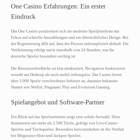
One Casino Erfahrungen: Ein erster
Eindruck
Das One Casino positioniert sich als moderne Spielplattform mit
Fokus auf schnelle Auszahlungen und ein übersichtliches Design. Bei
der Registrierung fällt auf, dass der Prozess unkompliziert abläuft. Die
Verifizierung erfolgt meist innerhalb von 24 Stunden, was für
deutsche Spieler besonders wichtig ist.
Die Benutzeroberfläche ist klar strukturiert. Navigation funktioniert
sowohl am Desktop als auch mobil reibungslos. Das Casino bietet
über 3.000 Spiele verschiedener Anbieter an, darunter bekannte
Namen wie NetEnt, Pragmatic Play und Evolution Gaming.
Spielangebot und Software-Partner
Ein Blick auf das Spielsortiment zeigt eine solide Auswahl. Slots
dominieren mit mehr als 2.500 Titeln, gefolgt von Live-Casino-
Spielen und Tischspielen. Besonders hervorzuheben ist die Vielfalt
bei Megaways-Slots und Jackpot-Spielen.