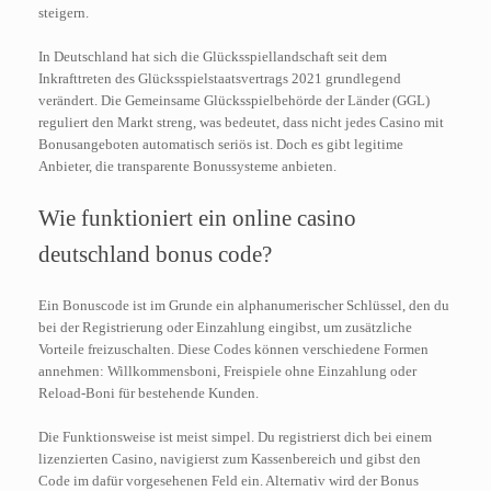
steigern.
In Deutschland hat sich die Glücksspiellandschaft seit dem
Inkrafttreten des Glücksspielstaatsvertrags 2021 grundlegend
verändert. Die Gemeinsame Glücksspielbehörde der Länder (GGL)
reguliert den Markt streng, was bedeutet, dass nicht jedes Casino mit
Bonusangeboten automatisch seriös ist. Doch es gibt legitime
Anbieter, die transparente Bonussysteme anbieten.
Wie funktioniert ein online casino
deutschland bonus code?
Ein Bonuscode ist im Grunde ein alphanumerischer Schlüssel, den du
bei der Registrierung oder Einzahlung eingibst, um zusätzliche
Vorteile freizuschalten. Diese Codes können verschiedene Formen
annehmen: Willkommensboni, Freispiele ohne Einzahlung oder
Reload-Boni für bestehende Kunden.
Die Funktionsweise ist meist simpel. Du registrierst dich bei einem
lizenzierten Casino, navigierst zum Kassenbereich und gibst den
Code im dafür vorgesehenen Feld ein. Alternativ wird der Bonus