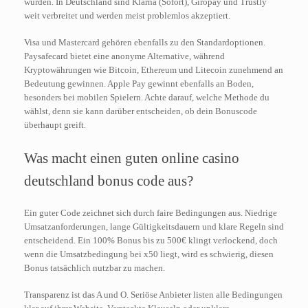
wurden. In Deutschland sind Klarna (Sofort), Giropay und Trustly
weit verbreitet und werden meist problemlos akzeptiert.
Visa und Mastercard gehören ebenfalls zu den Standardoptionen.
Paysafecard bietet eine anonyme Alternative, während
Kryptowährungen wie Bitcoin, Ethereum und Litecoin zunehmend an
Bedeutung gewinnen. Apple Pay gewinnt ebenfalls an Boden,
besonders bei mobilen Spielern. Achte darauf, welche Methode du
wählst, denn sie kann darüber entscheiden, ob dein Bonuscode
überhaupt greift.
Was macht einen guten online casino
deutschland bonus code aus?
Ein guter Code zeichnet sich durch faire Bedingungen aus. Niedrige
Umsatzanforderungen, lange Gültigkeitsdauern und klare Regeln sind
entscheidend. Ein 100% Bonus bis zu 500€ klingt verlockend, doch
wenn die Umsatzbedingung bei x50 liegt, wird es schwierig, diesen
Bonus tatsächlich nutzbar zu machen.
Transparenz ist das A und O. Seriöse Anbieter listen alle Bedingungen