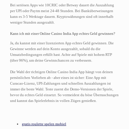
Bei seriösen Apps wie 10CRIC oder Betway dauert die Auszahlung
per UPI oder Paytm meist 24-48 Stunden. Bei Banküberweisungen
kann es 3-5 Werktage dauern. Kryptowährungen sind oft innerhalb
weniger Stunden ausgezahlt.
Kann ich mit einer Online Casino India App echtes Geld gewinnen?
Ja, du kannst mit einer lizenzierten App echtes Geld gewinnen. Die
Gewinne werden auf dein Konto ausgezahlt, sobald du die
Umsatzbedingungen erfüllt hast. Achte auf Spiele mit hohem RTP
(über 96%), um deine Gewinnchancen zu verbessern.
Die Wahl der richtigen
Online Casino India App
hängt von deinen
persönlichen Vorlieben ab - aber eines ist sicher: Eine App mit
Curacao-Lizenz, UPI-Zahlungen und schnellen Auszahlungen ist
immer die beste Wahl. Teste zuerst die Demo-Versionen der Spiele,
bevor du echtes Geld einsetzt. So vermeidest du böse Überraschungen
und kannst das Spielerlebnis in vollen Zügen genießen.
gratis roulette spelen mobiel