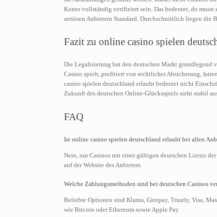
Konto vollständig verifiziert sein. Das bedeutet, du muss
seriösen Anbietern Standard. Durchschnittlich liegen die
Fazit zu online casino spielen deutsc
Die Legalisierung hat den deutschen Markt grundlegend ver
Casino spielt, profitiert von rechtlicher Absicherung, fai
casino spielen deutschland erlaubt
bedeutet nicht Einschrä
Zukunft des deutschen Online-Glücksspiels sieht stabil au
FAQ
Ist online casino spielen deutschland erlaubt bei allen Anb
Nein, nur Casinos mit einer gültigen deutschen Lizenz de
auf der Website des Anbieters.
Welche Zahlungsmethoden sind bei deutschen Casinos ve
Beliebte Optionen sind Klarna, Giropay, Trustly, Visa, Ma
wie Bitcoin oder Ethereum sowie Apple Pay.