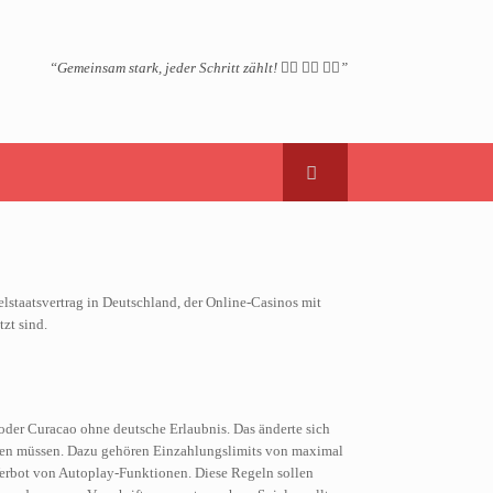
“Gemeinsam stark, jeder Schritt zählt! 🏊‍♂️ 🏃‍♂️ 🚴‍♀️”
elstaatsvertrag in Deutschland, der Online-Casinos mit
zt sind.
 oder Curacao ohne deutsche Erlaubnis. Das änderte sich
üllen müssen. Dazu gehören Einzahlungslimits von maximal
Verbot von Autoplay-Funktionen. Diese Regeln sollen