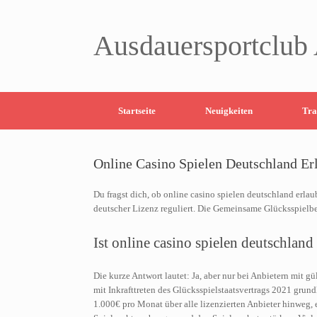
Skip
to
content
Ausdauersportclub 
Startseite
Neuigkeiten
Tra
Online Casino Spielen Deutschland Er
Du fragst dich, ob
online casino spielen deutschland erlau
deutscher Lizenz reguliert. Die Gemeinsame Glücksspielbeh
Ist online casino spielen deutschland 
Die kurze Antwort lautet: Ja, aber nur bei Anbietern mit 
mit Inkrafttreten des Glücksspielstaatsvertrags 2021 gru
1.000€ pro Monat über alle lizenzierten Anbieter hinweg,