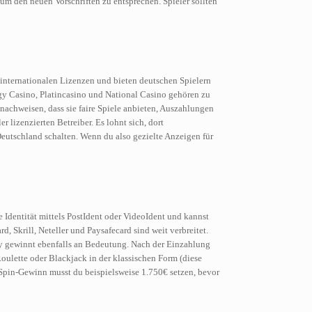
um den neuen Vorschriften zu entsprechen. Spieler sollten
t internationalen Lizenzen und bieten deutschen Spielern
rgy Casino, Platincasino und National Casino gehören zu
nachweisen, dass sie faire Spiele anbieten, Auszahlungen
 lizenzierten Betreiber. Es lohnt sich, dort
Deutschland schalten. Wenn du also gezielte Anzeigen für
e Identität mittels PostIdent oder VideoIdent und kannst
 Skrill, Neteller und Paysafecard sind weit verbreitet.
ay gewinnt ebenfalls an Bedeutung. Nach der Einzahlung
oulette oder Blackjack in der klassischen Form (diese
Spin-Gewinn musst du beispielsweise 1.750€ setzen, bevor