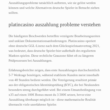
Auszahlungsprobleme tatsächlich auftreten, wie sie gelöst werden
können und welche Alternativen deutsche Spieler in Betracht ziehen
sollten.
platincasino auszahlung probleme verstehen
Die häufigsten Beschwerden betreffen verzögerte Bearbeitungszeiten
und unklare Dokumentationsanforderungen. Platincasino operiert
ohne deutsche GGL-Lizenz nach dem Glücksspielstaatsvertrag 2021,
was bedeutet, dass deutsche Spieler hier außerhalb des regulierten
Marktes spielen. Diese rechtliche Grauzone führt oft zu längeren
Prüfprozessen bei Auszahlungen.
Erfahrungsberichte zeigen, dass erste Auszahlungen durchschnittlich
5-7 Werktage benötigen, während etablierte Kunden meist innerhalb
von 48 Stunden bedient werden. Die Verzögerung resultiert primär
aus der obligatorischen Identitätsprüfung (KYC), die bei Neukunden
besonders streng durchgeführt wird. Bei einem Umsatzbedingung von
x35 auf einen 100€ Bonus musst du 3.500€ setzen, bevor eine
Auszahlung überhaupt möglich ist - diese mathematische Realität
überrascht viele unerfahrene Spieler.