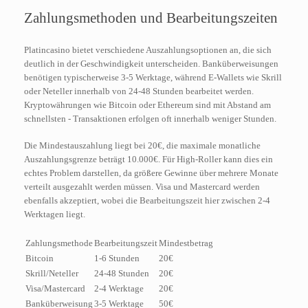
Zahlungsmethoden und Bearbeitungszeiten
Platincasino bietet verschiedene Auszahlungsoptionen an, die sich
deutlich in der Geschwindigkeit unterscheiden. Banküberweisungen
benötigen typischerweise 3-5 Werktage, während E-Wallets wie Skrill
oder Neteller innerhalb von 24-48 Stunden bearbeitet werden.
Kryptowährungen wie Bitcoin oder Ethereum sind mit Abstand am
schnellsten - Transaktionen erfolgen oft innerhalb weniger Stunden.
Die Mindestauszahlung liegt bei 20€, die maximale monatliche
Auszahlungsgrenze beträgt 10.000€. Für High-Roller kann dies ein
echtes Problem darstellen, da größere Gewinne über mehrere Monate
verteilt ausgezahlt werden müssen. Visa und Mastercard werden
ebenfalls akzeptiert, wobei die Bearbeitungszeit hier zwischen 2-4
Werktagen liegt.
Zahlungsmethode
Bearbeitungszeit
Mindestbetrag
Bitcoin
1-6 Stunden
20€
Skrill/Neteller
24-48 Stunden
20€
Visa/Mastercard
2-4 Werktage
20€
Banküberweisung
3-5 Werktage
50€