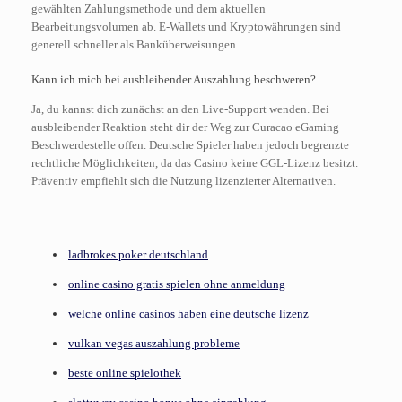
gewählten Zahlungsmethode und dem aktuellen
Bearbeitungsvolumen ab. E-Wallets und Kryptowährungen sind
generell schneller als Banküberweisungen.
Kann ich mich bei ausbleibender Auszahlung beschweren?
Ja, du kannst dich zunächst an den Live-Support wenden. Bei
ausbleibender Reaktion steht dir der Weg zur Curacao eGaming
Beschwerdestelle offen. Deutsche Spieler haben jedoch begrenzte
rechtliche Möglichkeiten, da das Casino keine GGL-Lizenz besitzt.
Präventiv empfiehlt sich die Nutzung lizenzierter Alternativen.
ladbrokes poker deutschland
online casino gratis spielen ohne anmeldung
welche online casinos haben eine deutsche lizenz
vulkan vegas auszahlung probleme
beste online spielothek