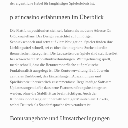
der eigentliche Hebel für langfristiges Spielerlebnis ist.
platincasino erfahrungen im Überblick
Die Plattform positioniert sich seit Jahren als moderne Adresse für
Glücksspielfans. Das Design verzichtet auf unnötigen
Schnickschnack und setzt auf klare Navigation. Spieler finden ihre
Lieblingstitel schnell, sei es über die integrierte Suche oder die
thematischen Kategorien. Die Ladezeiten der Spiele sind stabil, selbst
bei schwächeren Mobilfunkverbindungen. Wer regelmäßig spielt,
merkt schnell, dass die Benutzeroberfläche auf praktische
Funktionalität ausgelegt ist. Die Kontoverwaltung läuft über ein
zentrales Dashboard, das Einzahlungen, Auszahlungen und
Spielhistorie übersichtlich zusammenfasst. Regelmäßige Software-
Updates sorgen dafür, dass neue Features reibungslos integriert
werden, ohne die Stabilität zu beeinträchtigen. Auch der
Kundensupport reagiert innerhalb weniger Minuten auf Tickets,
wobei Deutsch als Standardsprache fest verankert ist.
Bonusangebote und Umsatzbedingungen