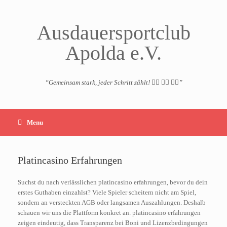
Skip
to
content
Ausdauersportclub
Apolda e.V.
“Gemeinsam stark, jeder Schritt zählt! 🏊‍♂️ 🏃‍♂️ 🚴‍♀️”
Menu
Platincasino Erfahrungen
Suchst du nach verlässlichen platincasino erfahrungen, bevor du dein
erstes Guthaben einzahlst? Viele Spieler scheitern nicht am Spiel,
sondern an versteckten AGB oder langsamen Auszahlungen. Deshalb
schauen wir uns die Plattform konkret an.
platincasino erfahrungen
zeigen eindeutig, dass Transparenz bei Boni und Lizenzbedingungen