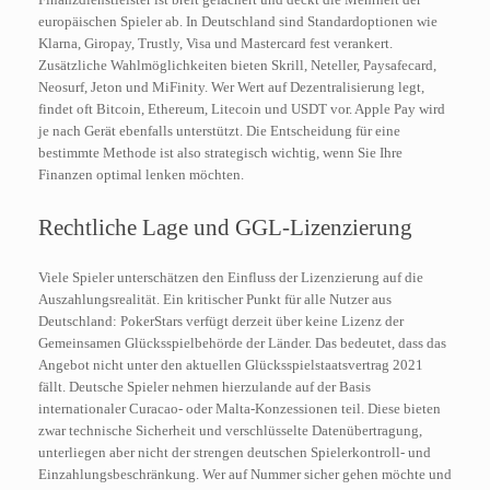
europäischen Spieler ab. In Deutschland sind Standardoptionen wie
Klarna, Giropay, Trustly, Visa und Mastercard fest verankert.
Zusätzliche Wahlmöglichkeiten bieten Skrill, Neteller, Paysafecard,
Neosurf, Jeton und MiFinity. Wer Wert auf Dezentralisierung legt,
findet oft Bitcoin, Ethereum, Litecoin und USDT vor. Apple Pay wird
je nach Gerät ebenfalls unterstützt. Die Entscheidung für eine
bestimmte Methode ist also strategisch wichtig, wenn Sie Ihre
Finanzen optimal lenken möchten.
Rechtliche Lage und GGL-Lizenzierung
Viele Spieler unterschätzen den Einfluss der Lizenzierung auf die
Auszahlungsrealität. Ein kritischer Punkt für alle Nutzer aus
Deutschland: PokerStars verfügt derzeit über keine Lizenz der
Gemeinsamen Glücksspielbehörde der Länder. Das bedeutet, dass das
Angebot nicht unter den aktuellen Glücksspielstaatsvertrag 2021
fällt. Deutsche Spieler nehmen hierzulande auf der Basis
internationaler Curacao- oder Malta-Konzessionen teil. Diese bieten
zwar technische Sicherheit und verschlüsselte Datenübertragung,
unterliegen aber nicht der strengen deutschen Spielerkontroll- und
Einzahlungsbeschränkung. Wer auf Nummer sicher gehen möchte und