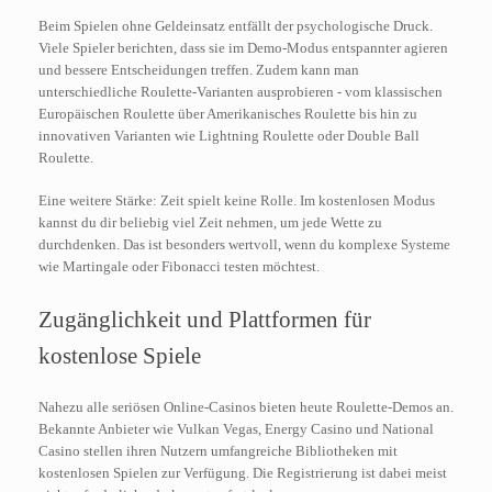
Beim Spielen ohne Geldeinsatz entfällt der psychologische Druck.
Viele Spieler berichten, dass sie im Demo-Modus entspannter agieren
und bessere Entscheidungen treffen. Zudem kann man
unterschiedliche Roulette-Varianten ausprobieren - vom klassischen
Europäischen Roulette über Amerikanisches Roulette bis hin zu
innovativen Varianten wie Lightning Roulette oder Double Ball
Roulette.
Eine weitere Stärke: Zeit spielt keine Rolle. Im kostenlosen Modus
kannst du dir beliebig viel Zeit nehmen, um jede Wette zu
durchdenken. Das ist besonders wertvoll, wenn du komplexe Systeme
wie Martingale oder Fibonacci testen möchtest.
Zugänglichkeit und Plattformen für
kostenlose Spiele
Nahezu alle seriösen Online-Casinos bieten heute Roulette-Demos an.
Bekannte Anbieter wie Vulkan Vegas, Energy Casino und National
Casino stellen ihren Nutzern umfangreiche Bibliotheken mit
kostenlosen Spielen zur Verfügung. Die Registrierung ist dabei meist