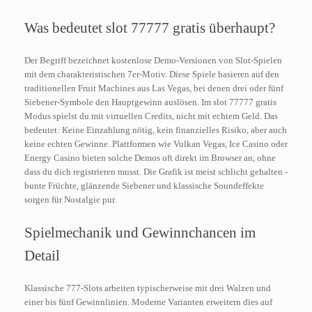
Was bedeutet slot 77777 gratis überhaupt?
Der Begriff bezeichnet kostenlose Demo-Versionen von Slot-Spielen
mit dem charakteristischen 7er-Motiv. Diese Spiele basieren auf den
traditionellen Fruit Machines aus Las Vegas, bei denen drei oder fünf
Siebener-Symbole den Hauptgewinn auslösen. Im
slot 77777 gratis
Modus spielst du mit virtuellen Credits, nicht mit echtem Geld. Das
bedeutet: Keine Einzahlung nötig, kein finanzielles Risiko, aber auch
keine echten Gewinne. Plattformen wie Vulkan Vegas, Ice Casino oder
Energy Casino bieten solche Demos oft direkt im Browser an, ohne
dass du dich registrieren musst. Die Grafik ist meist schlicht gehalten -
bunte Früchte, glänzende Siebener und klassische Soundeffekte
sorgen für Nostalgie pur.
Spielmechanik und Gewinnchancen im
Detail
Klassische 777-Slots arbeiten typischerweise mit drei Walzen und
einer bis fünf Gewinnlinien. Moderne Varianten erweitern dies auf