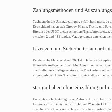
Zahlungsmethoden und Auszahlungs
Nachdem du die Umsatzbedingung erfüllt hast, musst du 
Deutschland haben sich Giropay, Klarna, Trustly und Pays
Bitcoin oder USDT bieten schnellere Transaktionszeiten, s
zwischen 2 und 48 Stunden. Verzögerungen entstehen meis
Lizenzen und Sicherheitsstandards i
Der deutsche Markt wird seit 2021 durch den Glücksspielst
finanzielle Auflagen erfüllen. Ein Operator ohne deutsche 
manipulierten Zufallsgeneratoren. Seriöse Casinos zeigen 
vorgeschrieben. Diese Transparenz schützt dich vor unseriö
startguthaben ohne einzahlung onlin
Die strategische Nutzung dieser Aktion erfordert Disziplin
Ein konkretes Beispiel verdeutlicht das: Wenn du 15 Euro 
einzelnen Spiel, verkürzt sich deine Spielzeit drastisch. 