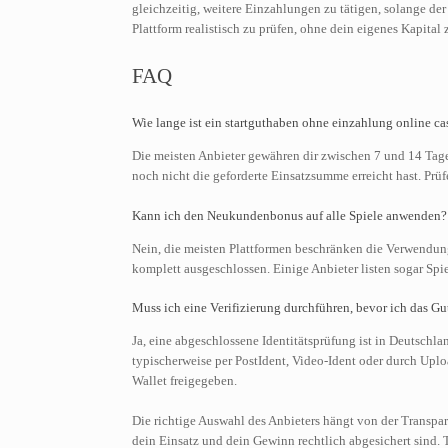
gleichzeitig, weitere Einzahlungen zu tätigen, solange der
Plattform realistisch zu prüfen, ohne dein eigenes Kapital 
FAQ
Wie lange ist ein startguthaben ohne einzahlung online ca
Die meisten Anbieter gewähren dir zwischen 7 und 14 Tage
noch nicht die geforderte Einsatzsumme erreicht hast. P
Kann ich den Neukundenbonus auf alle Spiele anwenden?
Nein, die meisten Plattformen beschränken die Verwendung
komplett ausgeschlossen. Einige Anbieter listen sogar Spie
Muss ich eine Verifizierung durchführen, bevor ich das G
Ja, eine abgeschlossene Identitätsprüfung ist in Deutschl
typischerweise per PostIdent, Video-Ident oder durch Upl
Wallet freigegeben.
Die richtige Auswahl des Anbieters hängt von der Transp
dein Einsatz und dein Gewinn rechtlich abgesichert sind.