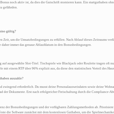
 Bonus noch aktiv ist, da dies die Gutschrift stornieren kann. Ein
startguthaben ohn
zu gefährden.
sino gültig?
n Zeit, um die Umsatzbedingungen zu erfüllen. Nach Ablauf dieses Zeitraums verfä
rüfe daher immer das genaue Ablaufdatum in den Bonusbedingungen.
 auf ausgewählte Slot-Titel. Tischspiele wie Blackjack oder Roulette tragen oft n
le mit einem RTP über 96% explizit aus, da diese den statistischen Vorteil des Hau
uthaben auszahle?
and zwingend erforderlich. Du musst deine Personalausweisdaten sowie deine Wohnadr
oad der Dokumente. Erst nach erfolgreicher Freischaltung durch die Compliance-A
arenz der Bonusbedingungen und der verfügbaren Zahlungsmethoden ab. Priorisiere
 Teste die Software zunächst mit dem kostenlosen Guthaben, um die Spielmechaniken