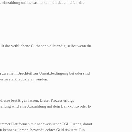
e einzahlung online casino
kann dir dabei helfen, die
llt das verbliebene Guthaben vollständig, selbst wenn du
ur zu einem Bruchteil zur Umsatzbedingung bei oder sind
ses zu stark reduzieren würden.
esse bestätigen lassen. Dieser Prozess erfolgt
bteilung wird eine Auszahlung auf dein Bankkonto oder E-
 immer Plattformen mit nachweislicher GGL-Lizenz, damit
 kennenzulernen, bevor du echtes Geld riskierst. Ein