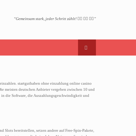
“Gemeinsam stark, jeder Schritt zählt! 🏊‍♂️ 🏃‍♂️ 🚴‍♀️”
 einzahlen.
startguthaben ohne einzahlung online casino
 Die meisten deutschen Anbieter vergeben zwischen 10 und
ck in die Software, die Auszahlungsgeschwindigkeit und
 Slots bereitstellen, setzen andere auf Free-Spin-Pakete,