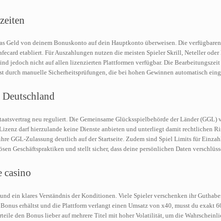
zeiten
das Geld von deinem Bonuskonto auf dein Hauptkonto überweisen. Die verfügbaren
afecard etabliert. Für Auszahlungen nutzen die meisten Spieler Skrill, Neteller o
ind jedoch nicht auf allen lizenzierten Plattformen verfügbar. Die Bearbeitungszei
t durch manuelle Sicherheitsprüfungen, die bei hohen Gewinnen automatisch einge
n Deutschland
aatsvertrag neu reguliert. Die Gemeinsame Glücksspielbehörde der Länder (GGL) ve
Lizenz darf hierzulande keine Dienste anbieten und unterliegt damit rechtlichen Ris
ihre GGL-Zulassung deutlich auf der Startseite. Zudem sind Spiel Limits für Einzah
sen Geschäftspraktiken und stellt sicher, dass deine persönlichen Daten verschlüss
e casino
 und ein klares Verständnis der Konditionen. Viele Spieler verschenken ihr Guthabe
Bonus erhältst und die Plattform verlangt einen Umsatz von x40, musst du exakt 60
Verteile den Bonus lieber auf mehrere Titel mit hoher Volatilität, um die Wahrschei