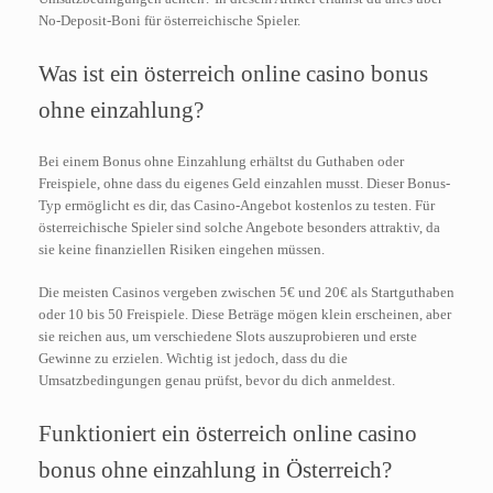
No-Deposit-Boni für österreichische Spieler.
Was ist ein österreich online casino bonus
ohne einzahlung?
Bei einem Bonus ohne Einzahlung erhältst du Guthaben oder
Freispiele, ohne dass du eigenes Geld einzahlen musst. Dieser Bonus-
Typ ermöglicht es dir, das Casino-Angebot kostenlos zu testen. Für
österreichische Spieler sind solche Angebote besonders attraktiv, da
sie keine finanziellen Risiken eingehen müssen.
Die meisten Casinos vergeben zwischen 5€ und 20€ als Startguthaben
oder 10 bis 50 Freispiele. Diese Beträge mögen klein erscheinen, aber
sie reichen aus, um verschiedene Slots auszuprobieren und erste
Gewinne zu erzielen. Wichtig ist jedoch, dass du die
Umsatzbedingungen genau prüfst, bevor du dich anmeldest.
Funktioniert ein österreich online casino
bonus ohne einzahlung in Österreich?