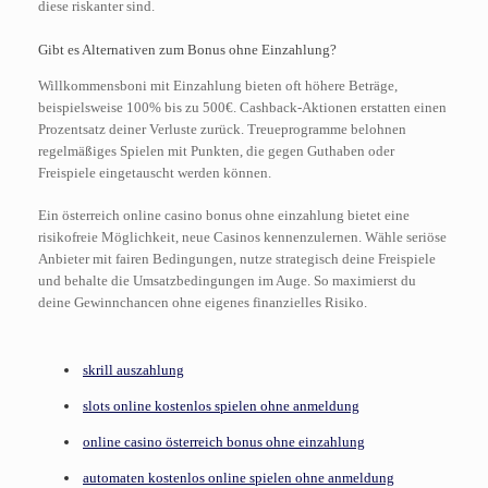
diese riskanter sind.
Gibt es Alternativen zum Bonus ohne Einzahlung?
Willkommensboni mit Einzahlung bieten oft höhere Beträge,
beispielsweise 100% bis zu 500€. Cashback-Aktionen erstatten einen
Prozentsatz deiner Verluste zurück. Treueprogramme belohnen
regelmäßiges Spielen mit Punkten, die gegen Guthaben oder
Freispiele eingetauscht werden können.
Ein österreich online casino bonus ohne einzahlung bietet eine
risikofreie Möglichkeit, neue Casinos kennenzulernen. Wähle seriöse
Anbieter mit fairen Bedingungen, nutze strategisch deine Freispiele
und behalte die Umsatzbedingungen im Auge. So maximierst du
deine Gewinnchancen ohne eigenes finanzielles Risiko.
skrill auszahlung
slots online kostenlos spielen ohne anmeldung
online casino österreich bonus ohne einzahlung
automaten kostenlos online spielen ohne anmeldung