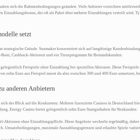
 haben sich die Rahmenbedingungen geändert. Viele Anbieter verzichten mittlerweil
en Einzahlungsbonus, der oft als Paket über mehrere Einzahlungen verteilt wird. T
delle setzt
t strategische Gründe. Sunmaker konzentriert sich auf langfristige Kundenbindung
oad-Boni, Cashback-Aktionen und ein Treueprogramm für Bestandskunden.
en gelegentlich Freispiele ohne Einzahlung bei speziellen Aktionen. Diese Freispie
n zehn Euro aus Freispiel musst du also zwischen 300 und 400 Euro umsetzen, be
 zu anderen Anbietern
ich der Blick auf die Konkurrenz. Mehrere lizenzierte Casinos in Deutschland bie
lung. Energy Casino bietet gelegentlich zehn Euro Startguthaben für Neukunden.
iel-Aktionen ohne Einzahlungspflicht. Diese Angebote wechseln regelmäßig, daher so
h. Umsatzbedingungen, maximale Auszahlungsgrenzen und erlaubte Spiele variiere