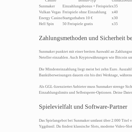
Casino
Bonus-Typ
Umsatzbedi
Sunmaker
Einzahlungsbonus + Freispiele
x35
Vulkan Vegas
Freispiele ohne Einzahlung
x40
Energy Casino
Startguthaben 10 €
x30
Hell Spin
50 Freispiele gratis
x35
Zahlungsmethoden und Sicherheit b
Sunmaker punktet mit einer breiten Auswahl an Zahlungsop
Neteller einzahlen. Auch Kryptowährungen wie Bitcoin un
Die Mindesteinzahlung liegt meist bei zehn Euro. Auszah
Banküberweisungen dauern ein bis drei Werktage, während 
Als GGL-lizenzierter Anbieter muss Sunmaker strenge Sic
Einzahlungslimits und Selbstsperre-Optionen. Deine Daten
Spielevielfalt und Software-Partner
Das Spielangebot bei Sunmaker umfasst über 2.000 Titel v
Yggdrasil. Du findest klassische Slots, moderne Video-S