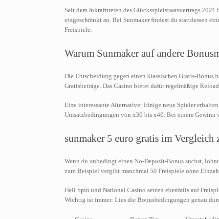
Seit dem Inkrafttreten des Glücksspielstaatsvertrags 2021
eingeschränkt an. Bei Sunmaker findest du stattdessen ein
Freispiele.
Warum Sunmaker auf andere Bonusmo
Die Entscheidung gegen einen klassischen Gratis-Bonus ha
Gratisbeträge. Das Casino bietet dafür regelmäßige Rel
Eine interessante Alternative: Einige neue Spieler erhalt
Umsatzbedingungen von x30 bis x40. Bei einem Gewinn vo
sunmaker 5 euro gratis im Vergleich
Wenn du unbedingt einen No-Deposit-Bonus suchst, lohnt s
zum Beispiel vergibt manchmal 50 Freispiele ohne Einzah
Hell Spin und National Casino setzen ebenfalls auf Freisp
Wichtig ist immer: Lies die Bonusbedingungen genau durc