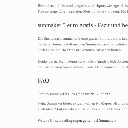
Besonders beliebt sind progressive Jackpots wie Age of th
Prozent gegenüber regulären Slots mit 96-97 Prozent. Für 
sunmaker 5 euro gratis - Fazit und be
Die Suche nach
sunmaker 5 euro gratis
führt leider ins Le
das faire Bonusmodell machen Sunmaker zu einer soliden W
nach aktuellen No-Deposit-Aktionen Ausschau halten.
Denke daran: Kein Bonus ist wirklich "gratis". Jede Aktion
die verfügbaren Spielerschutz-Tools. Dann kann Online-G
FAQ
Gibt es sunmaker 5 euro gratis für Neukunden?
Nein, Sunmaker bietet aktuell keinen No-Deposit-Bonus in 
kostenlose Startguthaben musst du bei anderen lizenziert
Welche Umsatzbedingungen gelten bei Sunmaker?