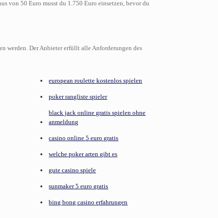
us von 50 Euro musst du 1.750 Euro einsetzen, bevor du
n werden. Der Anbieter erfüllt alle Anforderungen des
european roulette kostenlos spielen
poker rangliste spieler
black jack online gratis spielen ohne
anmeldung
casino online 5 euro gratis
welche poker arten gibt es
gute casino spiele
sunmaker 5 euro gratis
bing bong casino erfahrungen