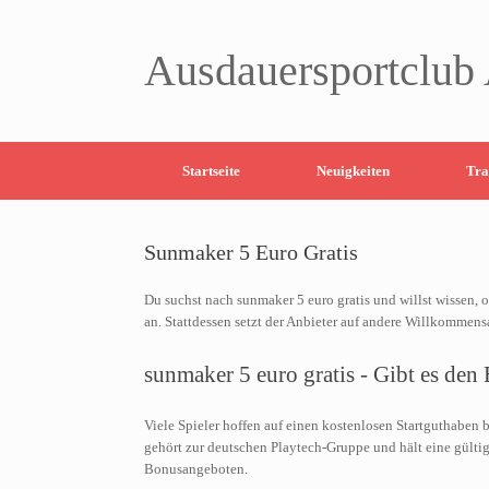
Skip
to
content
Ausdauersportclub 
Startseite
Neuigkeiten
Tra
Sunmaker 5 Euro Gratis
Du suchst nach sunmaker 5 euro gratis und willst wissen, 
an. Stattdessen setzt der Anbieter auf andere Willkommens
sunmaker 5 euro gratis - Gibt es den
Viele Spieler hoffen auf einen kostenlosen Startguthabe
gehört zur deutschen Playtech-Gruppe und hält eine gülti
Bonusangeboten.