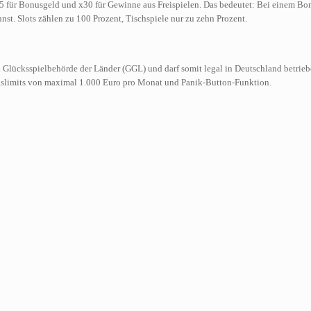
 für Bonusgeld und x30 für Gewinne aus Freispielen. Das bedeutet: Bei einem Bon
t. Slots zählen zu 100 Prozent, Tischspiele nur zu zehn Prozent.
 Glücksspielbehörde der Länder (GGL) und darf somit legal in Deutschland betriebe
ngslimits von maximal 1.000 Euro pro Monat und Panik-Button-Funktion.