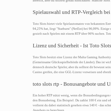
Bereich, aber du solltest genau hinschauen: Manche Slots 
Spielauswahl und RTP-Vergleich bei 
Toto Slots bietet viele Spielautomaten von bekannten Ent
94,25% hat, liegt "Starburst" (NetEnt) bei 96,09%. Einige
gezielt nach Spielen mit einem RTP über 96% suchen. Toto 
Lizenz und Sicherheit - Ist Toto Slo
Toto Slots besitzt eine Lizenz der Malta Gaming Authority
(Gemeinsame Glücksspielbehörde der Länder). Das ist wicht
dennoch deutsche Spieler, aber du solltest dir bewusst sei
Casino greifen, die eine GGL-Lizenz vorweisen und ebenfal
toto slots rtp - Bonusangebote und
Ein hoher RTP nützt wenig, wenn die Bonusbedingungen un
den Bonusbetrag. Ein Beispiel: Du zahlst 100 € ein und e
verlierst du dabei statistisch gesehen etwa 140 € - das 
Angebots zu berechnen.