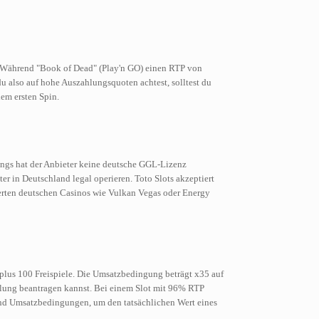
k: Während "Book of Dead" (Play'n GO) einen RTP von
u also auf hohe Auszahlungsquoten achtest, solltest du
dem ersten Spin.
dings hat der Anbieter keine deutsche GGL-Lizenz
er in Deutschland legal operieren. Toto Slots akzeptiert
nzierten deutschen Casinos wie Vulkan Vegas oder Energy
lus 100 Freispiele. Die Umsatzbedingung beträgt x35 auf
ahlung beantragen kannst. Bei einem Slot mit 96% RTP
 und Umsatzbedingungen, um den tatsächlichen Wert eines