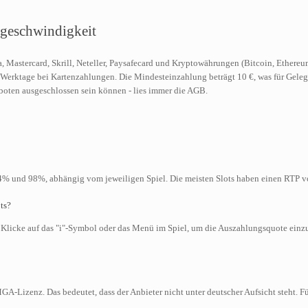
geschwindigkeit
 Mastercard, Skrill, Neteller, Paysafecard und Kryptowährungen (Bitcoin, Ethereum
erktage bei Kartenzahlungen. Die Mindesteinzahlung beträgt 10 €, was für Gelegenh
oten ausgeschlossen sein können - lies immer die AGB.
 94% und 98%, abhängig vom jeweiligen Spiel. Die meisten Slots haben einen RTP 
ts?
. Klicke auf das "i"-Symbol oder das Menü im Spiel, um die Auszahlungsquote einzu
A-Lizenz. Das bedeutet, dass der Anbieter nicht unter deutscher Aufsicht steht. Für