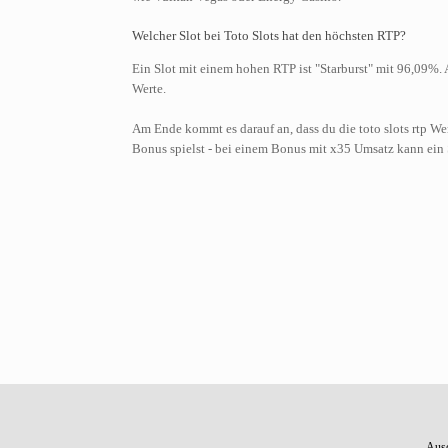
Welcher Slot bei Toto Slots hat den höchsten RTP?
Ein Slot mit einem hohen RTP ist "Starburst" mit 96,09%.
Werte.
Am Ende kommt es darauf an, dass du die
toto slots rtp
Wer
Bonus spielst - bei einem Bonus mit x35 Umsatz kann ein S
Ausd