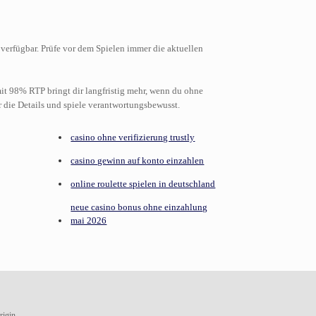
verfügbar. Prüfe vor dem Spielen immer die aktuellen
t 98% RTP bringt dir langfristig mehr, wenn du ohne
r die Details und spiele verantwortungsbewusst.
casino ohne verifizierung trustly
casino gewinn auf konto einzahlen
online roulette spielen in deutschland
neue casino bonus ohne einzahlung
mai 2026
rigin