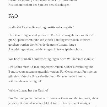
Risikobereitschaft des Spielers berücksichtigen.
FAQ
Ist die Zet Casino Bewertung positiv oder negativ?
Die Bewertungen sind gemischt. Positiv hervorgehoben werden die
große Spielauswahl und die vielen Zahlungsmethoden. Kritisch
gesehen werden die fehlende deutsche Lizenz, lange
Auszahlungszeiten und der eingeschränkte Spielerschutz.
Wie hoch sind die Umsatzbedingungen beim Willkommensbonus?
Der Bonus muss 35-mal umgesetzt werden, wobei Einzahlung und
Bonusbetrag zusammengezählt werden. Für Gewinne aus Freispielen
gilt eine 40-fache Umsatzbedingung. Der maximale Einsatz
währenddessen beträgt 5€.
Welche Lizenz hat das Casino?
Das Casino operiert mit einer Lizenz aus Curacao oder Anjouan, nicht
jedoch mit einer deutschen GGL-Lizenz. Dies bedeutet weniger