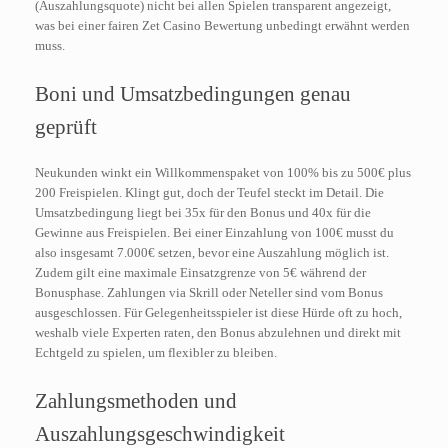
(Auszahlungsquote) nicht bei allen Spielen transparent angezeigt,
was bei einer fairen
Zet Casino Bewertung
unbedingt erwähnt werden
muss.
Boni und Umsatzbedingungen genau
geprüft
Neukunden winkt ein Willkommenspaket von 100% bis zu 500€ plus
200 Freispielen. Klingt gut, doch der Teufel steckt im Detail. Die
Umsatzbedingung liegt bei 35x für den Bonus und 40x für die
Gewinne aus Freispielen. Bei einer Einzahlung von 100€ musst du
also insgesamt 7.000€ setzen, bevor eine Auszahlung möglich ist.
Zudem gilt eine maximale Einsatzgrenze von 5€ während der
Bonusphase. Zahlungen via Skrill oder Neteller sind vom Bonus
ausgeschlossen. Für Gelegenheitsspieler ist diese Hürde oft zu hoch,
weshalb viele Experten raten, den Bonus abzulehnen und direkt mit
Echtgeld zu spielen, um flexibler zu bleiben.
Zahlungsmethoden und
Auszahlungsgeschwindigkeit