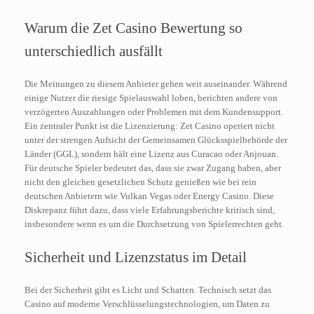
Warum die Zet Casino Bewertung so
unterschiedlich ausfällt
Die Meinungen zu diesem Anbieter gehen weit auseinander. Während
einige Nutzer die riesige Spielauswahl loben, berichten andere von
verzögerten Auszahlungen oder Problemen mit dem Kundensupport.
Ein zentraler Punkt ist die Lizenzierung: Zet Casino operiert nicht
unter der strengen Aufsicht der Gemeinsamen Glücksspielbehörde der
Länder (GGL), sondern hält eine Lizenz aus Curacao oder Anjouan.
Für deutsche Spieler bedeutet das, dass sie zwar Zugang haben, aber
nicht den gleichen gesetzlichen Schutz genießen wie bei rein
deutschen Anbietern wie Vulkan Vegas oder Energy Casino. Diese
Diskrepanz führt dazu, dass viele Erfahrungsberichte kritisch sind,
insbesondere wenn es um die Durchsetzung von Spielerrechten geht.
Sicherheit und Lizenzstatus im Detail
Bei der Sicherheit gibt es Licht und Schatten. Technisch setzt das
Casino auf moderne Verschlüsselungstechnologien, um Daten zu