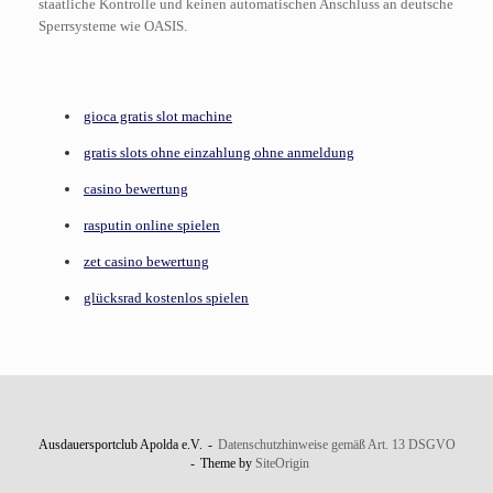
staatliche Kontrolle und keinen automatischen Anschluss an deutsche
Sperrsysteme wie OASIS.
gioca gratis slot machine
gratis slots ohne einzahlung ohne anmeldung
casino bewertung
rasputin online spielen
zet casino bewertung
glücksrad kostenlos spielen
Ausdauersportclub Apolda e.V.
Datenschutzhinweise gemäß Art. 13 DSGVO
Theme by
SiteOrigin