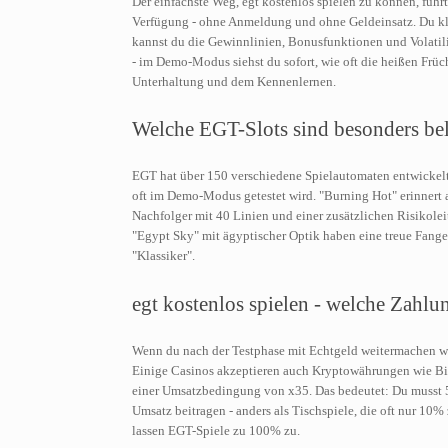
Der einfachste Weg,
egt kostenlos spielen
zu können, führt
Verfügung - ohne Anmeldung und ohne Geldeinsatz. Du klic
kannst du die Gewinnlinien, Bonusfunktionen und Volatili
- im Demo-Modus siehst du sofort, wie oft die heißen Frü
Unterhaltung und dem Kennenlernen.
Welche EGT-Slots sind besonders bel
EGT hat über 150 verschiedene Spielautomaten entwickelt,
oft im Demo-Modus getestet wird. "Burning Hot" erinnert 
Nachfolger mit 40 Linien und einer zusätzlichen Risikolei
"Egypt Sky" mit ägyptischer Optik haben eine treue Fange
"Klassiker".
egt kostenlos spielen - welche Zahl
Wenn du nach der Testphase mit Echtgeld weitermachen wil
Einige Casinos akzeptieren auch Kryptowährungen wie Bit
einer Umsatzbedingung von x35. Das bedeutet: Du musst 
Umsatz beitragen - anders als Tischspiele, die oft nur 10
lassen EGT-Spiele zu 100% zu.