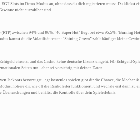
n EGT-Slots im Demo-Modus an, ohne dass du dich registrieren musst. Du klickst ei
 Gewinne nicht auszahlbar sind.
 (RTP) zwischen 94% und 96%. "40 Super Hot" liegt bei etwa 95,5%, "Burning Hot"
us kannst du die Volatilität testen: "Shining Crown" zahlt häufiger kleine Gewinn
 Echtgeld einsetzt und das Casino keine deutsche Lizenz umgeht. Für Echtgeld-Spie
rnationalen Seiten tun - aber sei vorsichtig mit deinen Daten.
iven Jackpots bevorzugst -
egt kostenlos spielen
gibt dir die Chance, die Mechanik 
dus, notiere dir, wie oft die Risikoleiter funktioniert, und wechsle erst dann zu
Überraschungen und behältst die Kontrolle über dein Spielerlebnis.