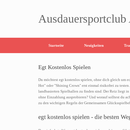
Skip
to
content
Ausdauersportclub 
Startseite
Neuigkeiten
Tra
Egt Kostenlos Spielen
Du möchtest
egt kostenlos spielen
, ohne dich gleich um e
Hot" oder "Shining Crown" erst einmal risikofrei zu test
landbasierten Spielhallen zu finden sind. Der Reiz liegt
ohne Einzahlung ausprobieren? Und worauf solltest du acht
zu den wichtigen Regeln der Gemeinsamen Glücksspielbe
egt kostenlos spielen - die besten 