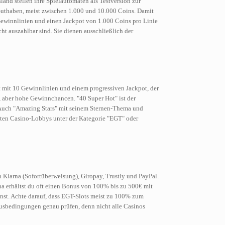
land stellen ihre Spielautomaten als Testversion zur
 Guthaben, meist zwischen 1.000 und 10.000 Coins. Damit
 Gewinnlinien und einen Jackpot von 1.000 Coins pro Linie
t auszahlbar sind. Sie dienen ausschließlich der
t mit 10 Gewinnlinien und einem progressiven Jackpot, der
, aber hohe Gewinnchancen. "40 Super Hot" ist der
n: Auch "Amazing Stars" mit seinem Sternen-Thema und
isten Casino-Lobbys unter der Kategorie "EGT" oder
 Klarna (Sofortüberweisung), Giropay, Trustly und PayPal.
a erhältst du oft einen Bonus von 100% bis zu 500€ mit
st. Achte darauf, dass EGT-Slots meist zu 100% zum
onusbedingungen genau prüfen, denn nicht alle Casinos