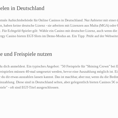
elen in Deutschland
ntrale Aufsichtsbehörde für Online Casinos in Deutschland. Nur Anbieter mit einer
en, haben keine deutsche Lizenz - sie arbeiten mit Lizenzen aus Malta (MGA) oder 
t. Für Echtgeld-Spieler gilt: Wähle ein Casino mit deutscher Lizenz, auch wenn die
ergy Casino bieten EGT-Slots im Demo-Modus an. Ein Tipp: Prüfe auf der Webseite der
e und Freispiele nutzen
du dich anmeldest. Ein typisches Angebot: "50 Freispiele für "Shining Crown" bei 
eispielen müssen 40-mal umgesetzt werden, bevor eine Auszahlung möglich ist. E
 du dir etwas auszahlen lassen kannst. Das ist machbar, aber nur, wenn du die Bedin
nzahlung. Diese sind in Deutschland selten, aber gelegentlich bieten Casinos 5€ o
iele" - oft sind EGT-Titel ausgeschlossen.