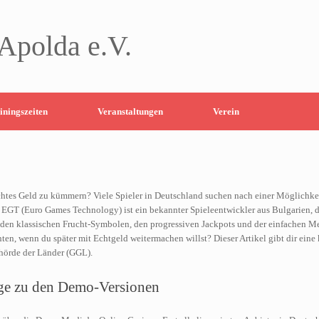
Apolda e.V.
iningszeiten
Veranstaltungen
Verein
chtes Geld zu kümmern? Viele Spieler in Deutschland suchen nach einer Möglichkei
en. EGT (Euro Games Technology) ist ein bekannter Spieleentwickler aus Bulgarien,
 in den klassischen Frucht-Symbolen, den progressiven Jackpots und der einfachen
en, wenn du später mit Echtgeld weitermachen willst? Dieser Artikel gibt dir eine
hörde der Länder (GGL).
Wege zu den Demo-Versionen