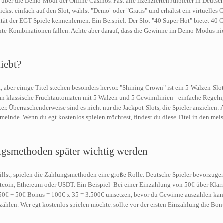
 über die Demo-Modi der Online Casinos. Fast alle lizenzierten Anbieter in Deutsch
kst einfach auf den Slot, wählst "Demo" oder "Gratis" und erhältst ein virtuelles
tät der EGT-Spiele kennenlernen. Ein Beispiel: Der Slot "40 Super Hot" bietet 40
chte-Kombinationen fallen. Achte aber darauf, dass die Gewinne im Demo-Modus nich
iebt?
 aber einige Titel stechen besonders hervor. "Shining Crown" ist ein 5-Walzen-Slo
an klassische Fruchtautomaten mit 5 Walzen und 5 Gewinnlinien - einfache Regeln
ter. Überraschenderweise sind es nicht nur die Jackpot-Slots, die Spieler anziehe
meinde. Wenn du egt kostenlos spielen möchtest, findest du diese Titel in den me
ungsmethoden später wichtig werden
lst, spielen die Zahlungsmethoden eine große Rolle. Deutsche Spieler bevorzugen
coin, Ethereum oder USDT. Ein Beispiel: Bei einer Einzahlung von 50€ über Klarn
50€ + 50€ Bonus = 100€ x 35 = 3.500€ umsetzen, bevor du Gewinne auszahlen kann
% zählen. Wer egt kostenlos spielen möchte, sollte vor der ersten Einzahlung die B