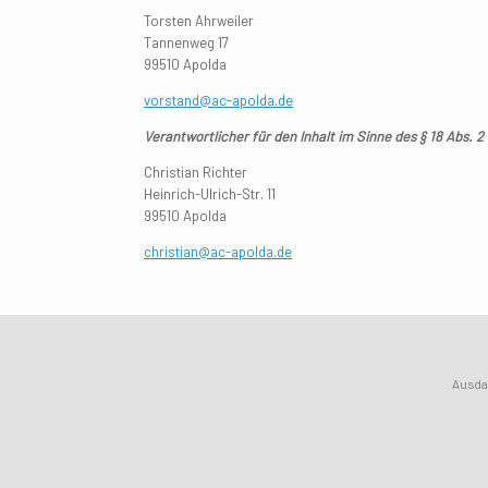
Torsten Ahrweiler
Tannenweg 17
99510 Apolda
vorstand@ac-apolda.de
Verantwortlicher für den Inhalt im Sinne des § 18 Abs. 2
Christian Richter
Heinrich-Ulrich-Str. 11
99510 Apolda
christian@ac-apolda.de
Ausda
osteopathe-nyon-cabinet-monney