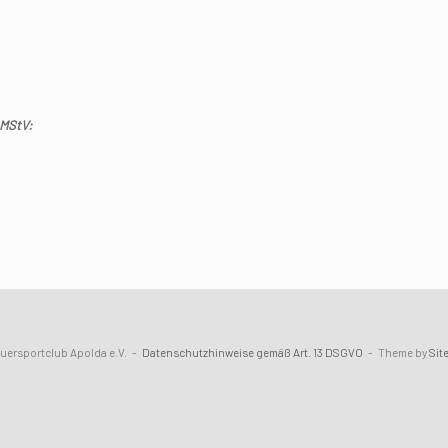
 MStV:
uersportclub Apolda e.V.
Datenschutzhinweise gemäß Art. 13 DSGVO
Theme by
Sit