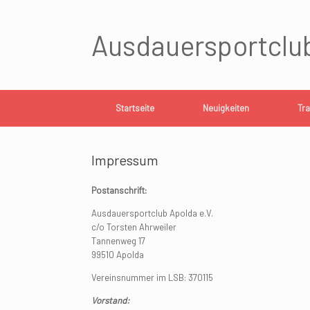
Skip
to
content
Ausdauersportclub
Startseite
Neuigkeiten
Tra
Impressum
Postanschrift:
Ausdauersportclub Apolda e.V.
c/o Torsten Ahrweiler
Tannenweg 17
99510 Apolda
Vereinsnummer im LSB: 370115
Vorstand: