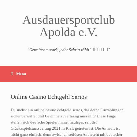
Skip
to
content
Ausdauersportclub
Apolda e.V.
“Gemeinsam stark, jeder Schritt zählt! 🏊‍♂️ 🏃‍♂️ 🚴‍♀️”
Menu
Online Casino Echtgeld Seriös
Du suchst ein
online casino echtgeld seriös
, das deine Einzahlungen
sicher verwaltet und Gewinne zuverlässig auszahlt? Diese Frage
stellen sich deutsche Spieler immer häufiger, seit der
Glücksspielstaatsvertrag 2021 in Kraft getreten ist. Die Antwort ist
nicht ganz einfach, denn zwischen seriösen Anbietern mit deutscher