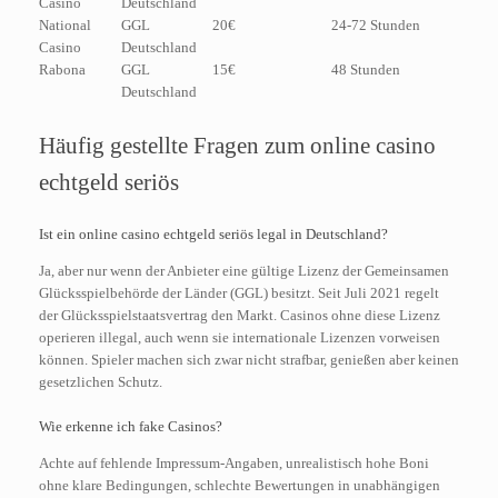
Casino
Deutschland
National
GGL
20€
24-72 Stunden
Casino
Deutschland
Rabona
GGL
15€
48 Stunden
Deutschland
Häufig gestellte Fragen zum online casino
echtgeld seriös
Ist ein online casino echtgeld seriös legal in Deutschland?
Ja, aber nur wenn der Anbieter eine gültige Lizenz der Gemeinsamen
Glücksspielbehörde der Länder (GGL) besitzt. Seit Juli 2021 regelt
der Glücksspielstaatsvertrag den Markt. Casinos ohne diese Lizenz
operieren illegal, auch wenn sie internationale Lizenzen vorweisen
können. Spieler machen sich zwar nicht strafbar, genießen aber keinen
gesetzlichen Schutz.
Wie erkenne ich fake Casinos?
Achte auf fehlende Impressum-Angaben, unrealistisch hohe Boni
ohne klare Bedingungen, schlechte Bewertungen in unabhängigen