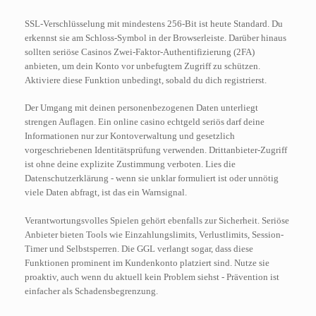
SSL-Verschlüsselung mit mindestens 256-Bit ist heute Standard. Du
erkennst sie am Schloss-Symbol in der Browserleiste. Darüber hinaus
sollten seriöse Casinos Zwei-Faktor-Authentifizierung (2FA)
anbieten, um dein Konto vor unbefugtem Zugriff zu schützen.
Aktiviere diese Funktion unbedingt, sobald du dich registrierst.
Der Umgang mit deinen personenbezogenen Daten unterliegt
strengen Auflagen. Ein
online casino echtgeld seriös
darf deine
Informationen nur zur Kontoverwaltung und gesetzlich
vorgeschriebenen Identitätsprüfung verwenden. Drittanbieter-Zugriff
ist ohne deine explizite Zustimmung verboten. Lies die
Datenschutzerklärung - wenn sie unklar formuliert ist oder unnötig
viele Daten abfragt, ist das ein Warnsignal.
Verantwortungsvolles Spielen gehört ebenfalls zur Sicherheit. Seriöse
Anbieter bieten Tools wie Einzahlungslimits, Verlustlimits, Session-
Timer und Selbstsperren. Die GGL verlangt sogar, dass diese
Funktionen prominent im Kundenkonto platziert sind. Nutze sie
proaktiv, auch wenn du aktuell kein Problem siehst - Prävention ist
einfacher als Schadensbegrenzung.