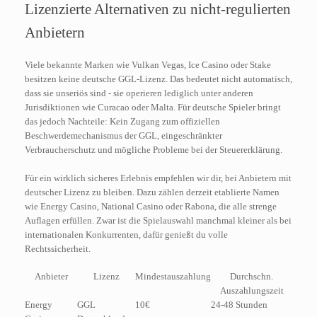
Lizenzierte Alternativen zu nicht-regulierten
Anbietern
Viele bekannte Marken wie Vulkan Vegas, Ice Casino oder Stake
besitzen keine deutsche GGL-Lizenz. Das bedeutet nicht automatisch,
dass sie unseriös sind - sie operieren lediglich unter anderen
Jurisdiktionen wie Curacao oder Malta. Für deutsche Spieler bringt
das jedoch Nachteile: Kein Zugang zum offiziellen
Beschwerdemechanismus der GGL, eingeschränkter
Verbraucherschutz und mögliche Probleme bei der Steuererklärung.
Für ein wirklich sicheres Erlebnis empfehlen wir dir, bei Anbietern mit
deutscher Lizenz zu bleiben. Dazu zählen derzeit etablierte Namen
wie Energy Casino, National Casino oder Rabona, die alle strenge
Auflagen erfüllen. Zwar ist die Spielauswahl manchmal kleiner als bei
internationalen Konkurrenten, dafür genießt du volle
Rechtssicherheit.
Anbieter
Lizenz
Mindestauszahlung
Durchschn.
Auszahlungszeit
Energy
GGL
10€
24-48 Stunden