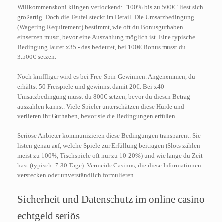
Willkommensboni klingen verlockend: "100% bis zu 500€" liest sich
großartig. Doch die Teufel steckt im Detail. Die Umsatzbedingung
(Wagering Requirement) bestimmt, wie oft du Bonusguthaben
einsetzen musst, bevor eine Auszahlung möglich ist. Eine typische
Bedingung lautet x35 - das bedeutet, bei 100€ Bonus musst du
3.500€ setzen.
Noch kniffliger wird es bei Free-Spin-Gewinnen. Angenommen, du
erhältst 50 Freispiele und gewinnst damit 20€. Bei x40
Umsatzbedingung musst du 800€ setzen, bevor du diesen Betrag
auszahlen kannst. Viele Spieler unterschätzen diese Hürde und
verlieren ihr Guthaben, bevor sie die Bedingungen erfüllen.
Seriöse Anbieter kommunizieren diese Bedingungen transparent. Sie
listen genau auf, welche Spiele zur Erfüllung beitragen (Slots zählen
meist zu 100%, Tischspiele oft nur zu 10-20%) und wie lange du Zeit
hast (typisch: 7-30 Tage). Vermeide Casinos, die diese Informationen
verstecken oder unverständlich formulieren.
Sicherheit und Datenschutz im online casino
echtgeld seriös