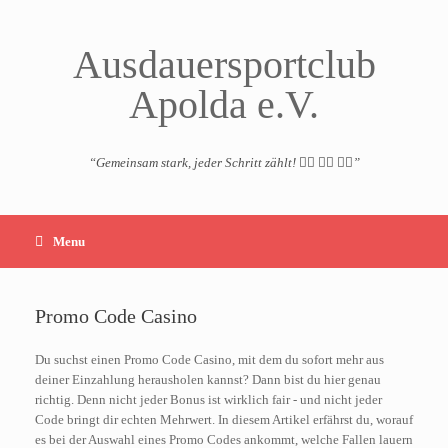
Skip
to
content
Ausdauersportclub
Apolda e.V.
“Gemeinsam stark, jeder Schritt zählt! 🏊‍♂️ 🏃‍♂️ 🚴‍♀️”
Menu
Promo Code Casino
Du suchst einen
Promo Code Casino
, mit dem du sofort mehr aus
deiner Einzahlung herausholen kannst? Dann bist du hier genau
richtig. Denn nicht jeder Bonus ist wirklich fair - und nicht jeder
Code bringt dir echten Mehrwert. In diesem Artikel erfährst du, worauf
es bei der Auswahl eines Promo Codes ankommt, welche Fallen lauern