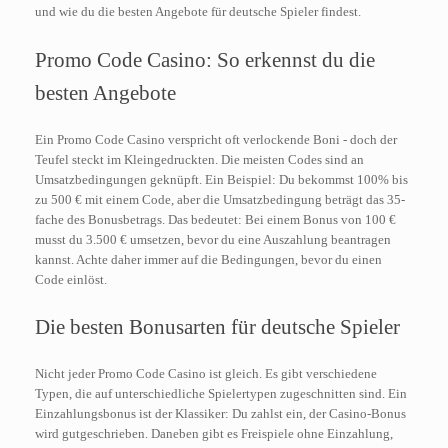
und wie du die besten Angebote für deutsche Spieler findest.
Promo Code Casino: So erkennst du die
besten Angebote
Ein
Promo Code Casino
verspricht oft verlockende Boni - doch der
Teufel steckt im Kleingedruckten. Die meisten Codes sind an
Umsatzbedingungen geknüpft. Ein Beispiel: Du bekommst 100% bis
zu 500 € mit einem Code, aber die Umsatzbedingung beträgt das 35-
fache des Bonusbetrags. Das bedeutet: Bei einem Bonus von 100 €
musst du 3.500 € umsetzen, bevor du eine Auszahlung beantragen
kannst. Achte daher immer auf die Bedingungen, bevor du einen
Code einlöst.
Die besten Bonusarten für deutsche Spieler
Nicht jeder Promo Code Casino ist gleich. Es gibt verschiedene
Typen, die auf unterschiedliche Spielertypen zugeschnitten sind. Ein
Einzahlungsbonus ist der Klassiker: Du zahlst ein, der Casino-Bonus
wird gutgeschrieben. Daneben gibt es Freispiele ohne Einzahlung,