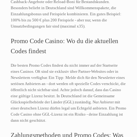
Cashback-Angebote oder Reload-Boni für Bestandskunden.
Besonders beliebt in Deutschland sind Willkommenspakete, die
Einzahlungsbonus und Freispiele kombinieren. Ein gutes Beispiel:
100% bis zu 500 € plus 200 Freispiele - aber nur, wenn die
Umsatzbedingungen fair sind (maximal x35).
Promo Code Casino: Wo du die aktuellen
Codes findest
Die besten Promo Codes findest du nicht immer auf der Startseite
eines Casinos. Oft sind sie exklusiv über Partner-Websites oder in
Newslettern verfügbar. Ein Tipp: Melde dich für den Newsletter eines
seriösen Anbieters an - dort werden oft spezielle Codes verschickt, die
öffentlich nicht sichtbar sind. Achte jedoch darauf, dass das Casino
eine gültige Lizenz besitzt. In Deutschland ist die Gemeinsame
Glücksspielbehörde der Länder (GGL) zuständig. Nur Anbieter mit
einer deutschen Lizenz dürfen legal um Echtgeld anbieten. Ein Promo
Code Casino ohne GGL-Lizenz ist ein Risiko - deine Einzahlung ist
dann nicht geschützt.
Zahlungsmethoden und Promo Codes: Was