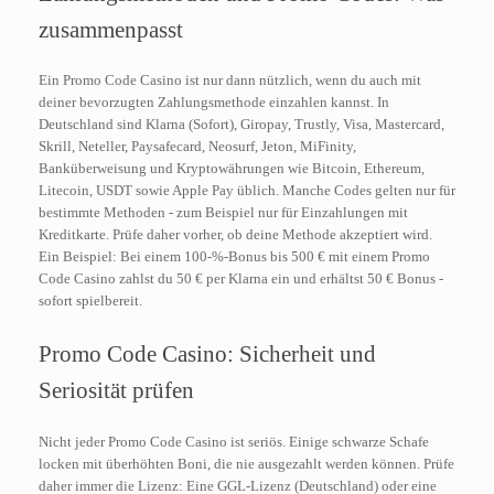
zusammenpasst
Ein Promo Code Casino ist nur dann nützlich, wenn du auch mit
deiner bevorzugten Zahlungsmethode einzahlen kannst. In
Deutschland sind Klarna (Sofort), Giropay, Trustly, Visa, Mastercard,
Skrill, Neteller, Paysafecard, Neosurf, Jeton, MiFinity,
Banküberweisung und Kryptowährungen wie Bitcoin, Ethereum,
Litecoin, USDT sowie Apple Pay üblich. Manche Codes gelten nur für
bestimmte Methoden - zum Beispiel nur für Einzahlungen mit
Kreditkarte. Prüfe daher vorher, ob deine Methode akzeptiert wird.
Ein Beispiel: Bei einem 100-%-Bonus bis 500 € mit einem Promo
Code Casino zahlst du 50 € per Klarna ein und erhältst 50 € Bonus -
sofort spielbereit.
Promo Code Casino: Sicherheit und
Seriosität prüfen
Nicht jeder Promo Code Casino ist seriös. Einige schwarze Schafe
locken mit überhöhten Boni, die nie ausgezahlt werden können. Prüfe
daher immer die Lizenz: Eine GGL-Lizenz (Deutschland) oder eine