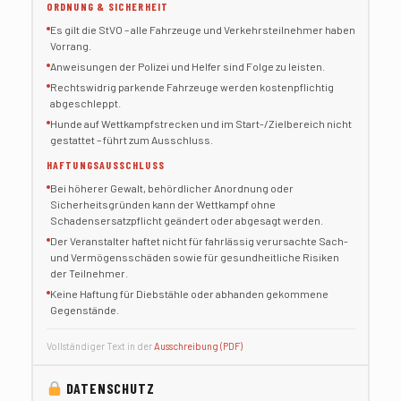
ORDNUNG & SICHERHEIT
Es gilt die StVO – alle Fahrzeuge und Verkehrsteilnehmer haben
Vorrang.
Anweisungen der Polizei und Helfer sind Folge zu leisten.
Rechtswidrig parkende Fahrzeuge werden kostenpflichtig
abgeschleppt.
Hunde auf Wettkampfstrecken und im Start-/Zielbereich nicht
gestattet – führt zum Ausschluss.
HAFTUNGSAUSSCHLUSS
Bei höherer Gewalt, behördlicher Anordnung oder
Sicherheitsgründen kann der Wettkampf ohne
Schadensersatzpflicht geändert oder abgesagt werden.
Der Veranstalter haftet nicht für fahrlässig verursachte Sach-
und Vermögensschäden sowie für gesundheitliche Risiken
der Teilnehmer.
Keine Haftung für Diebstähle oder abhanden gekommene
Gegenstände.
Vollständiger Text in der
Ausschreibung (PDF)
DATENSCHUTZ