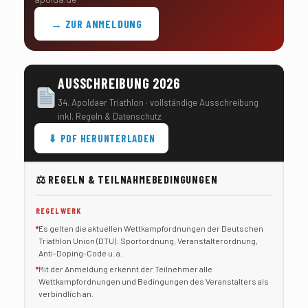
→ ZUR ANMELDUNG
AUSSCHREIBUNG 2026
34. Apoldaer Triathlon · vollständige Ausschreibung
inkl. Regeln & Datenschutz
⬇ PDF HERUNTERLADEN
⚖ REGELN & TEILNAHMEBEDINGUNGEN
REGELWERK
Es gelten die aktuellen Wettkampfordnungen der Deutschen
Triathlon Union (DTU): Sportordnung, Veranstalterordnung,
Anti-Doping-Code u. a.
Mit der Anmeldung erkennt der Teilnehmer alle
Wettkampfordnungen und Bedingungen des Veranstalters als
verbindlich an.