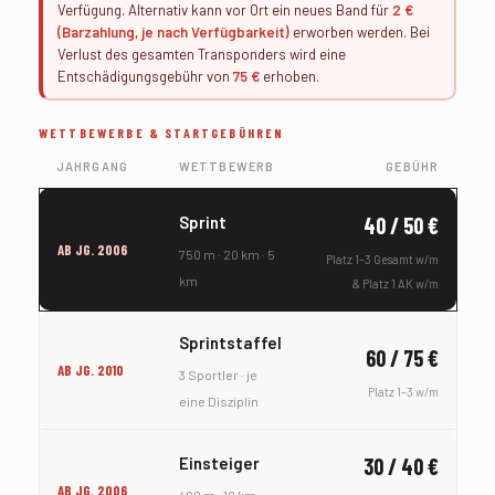
Verfügung. Alternativ kann vor Ort ein neues Band für
2 €
(Barzahlung, je nach Verfügbarkeit)
erworben werden. Bei
Verlust des gesamten Transponders wird eine
Entschädigungsgebühr von
75 €
erhoben.
WETTBEWERBE & STARTGEBÜHREN
JAHRGANG
WETTBEWERB
GEBÜHR
Sprint
40 / 50 €
AB JG. 2006
750 m · 20 km · 5
Platz 1–3 Gesamt w/m
km
& Platz 1 AK w/m
Sprintstaffel
60 / 75 €
AB JG. 2010
3 Sportler · je
Platz 1–3 w/m
eine Disziplin
Einsteiger
30 / 40 €
AB JG. 2006
400 m · 10 km ·