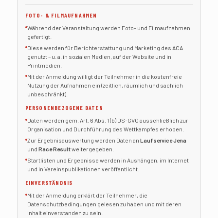
FOTO- & FILMAUFNAHMEN
Während der Veranstaltung werden Foto- und Filmaufnahmen
gefertigt.
Diese werden für Berichterstattung und Marketing des ACA
genutzt – u. a. in sozialen Medien, auf der Website und in
Printmedien.
Mit der Anmeldung willigt der Teilnehmer in die kostenfreie
Nutzung der Aufnahmen ein (zeitlich, räumlich und sachlich
unbeschränkt).
PERSONENBEZOGENE DATEN
Daten werden gem. Art. 6 Abs. 1 (b) DS-GVO ausschließlich zur
Organisation und Durchführung des Wettkampfes erhoben.
Zur Ergebnisauswertung werden Daten an
Laufservice Jena
und
Race Result
weitergegeben.
Startlisten und Ergebnisse werden in Aushängen, im Internet
und in Vereinspublikationen veröffentlicht.
EINVERSTÄNDNIS
Mit der Anmeldung erklärt der Teilnehmer, die
Datenschutzbedingungen gelesen zu haben und mit deren
Inhalt einverstanden zu sein.