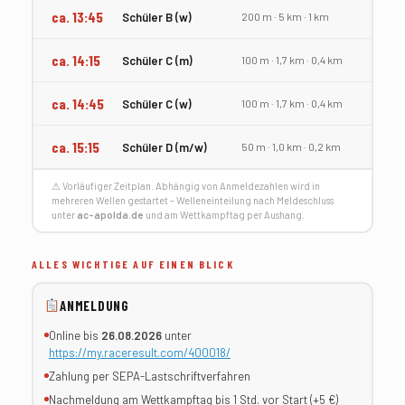
ca. 13:45
Schüler B (w)
200 m · 5 km · 1 km
ca. 14:15
Schüler C (m)
100 m · 1,7 km · 0,4 km
ca. 14:45
Schüler C (w)
100 m · 1,7 km · 0,4 km
ca. 15:15
Schüler D (m/w)
50 m · 1,0 km · 0,2 km
⚠ Vorläufiger Zeitplan. Abhängig von Anmeldezahlen wird in
mehreren Wellen gestartet – Welleneinteilung nach Meldeschluss
unter
ac-apolda.de
und am Wettkampftag per Aushang.
ALLES WICHTIGE AUF EINEN BLICK
ANMELDUNG
Online bis
26.08.2026
unter
https://my.raceresult.com/400018/
Zahlung per SEPA-Lastschriftverfahren
Nachmeldung am Wettkampftag bis 1 Std. vor Start (+5 €)