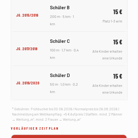
Schüler B
15 €
JG. 2015/2016
200 m · 5 km · 1
Platz 1–3 w/m
km
Schüler C
15 €
JG. 2017/2018
100 m · 1,7 km · 0,4
Alle Kinder erhalten
km
eine Urkunde
Schüler D
15 €
JG. 2019/2020
50 m · 1,0 km · 0,2
Alle Kinder erhalten
km
eine Urkunde
* Gebühren: Frühbucher bis 30.06.2026 / Normalpreis bis 26.08.2026 |
Nachmeldung am Wettkampftag: +5 € Aufpreis | Staffeln: mind. 2 Männer
→ Wertung „m”, mind. 2 Frauen → Wertung „w”
VORLÄUFIGER ZEITPLAN