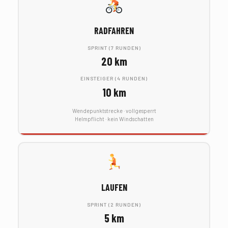
RADFAHREN
SPRINT (7 RUNDEN)
20 km
EINSTEIGER (4 RUNDEN)
osteopathe-nyon-cabinet-monney
10 km
Wendepunktstrecke · vollgesperrt
Helmpflicht · kein Windschatten
LAUFEN
SPRINT (2 RUNDEN)
5 km