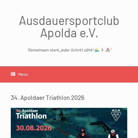
Skip
to
content
Ausdauersportclub
Apolda e.V.
“Gemeinsam stark, jeder Schritt zählt!
”
Menu
34. Apoldaer Triathlon 2026